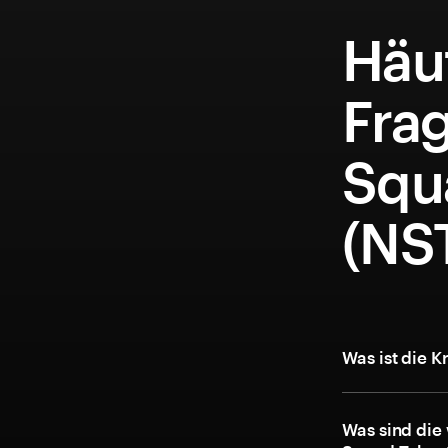
Häuf
Frag
Squ
(NS
Was ist die 
Was sind die