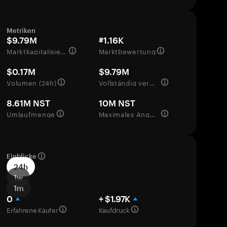
Metriken
$9.79M
#1.16K
Marktkapitalisierung
Marktbewertung
$0.17M
$9.79M
Volumen (24h)
Vollständig verwässerte Bewertung
8.61M NST
10M NST
Umlaufmenge
Maximales Angebot
Einblicke
24h
1w
1m
0
+ $1.97K
Erfahrene Käufer
Kaufdruck