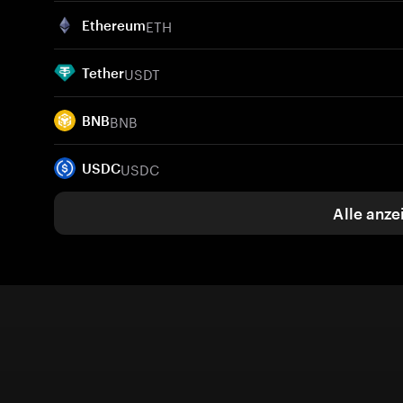
ETH
Ethereum
USDT
Tether
BNB
BNB
USDC
USDC
Alle anze