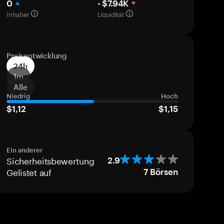
0
- $7.94K
Inhaber
Liquidität
Preisentwicklung
24h
1m
Alle
Niedrig
Hoch
$1,12
$1,15
Ein anderer
Sicherheitsbewertung
2.9
Gelistet auf
7
Börsen