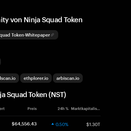
ty von Ninja Squad Token
Squad Token-Whitepaper
lscan.io
ethplorer.io
arbiscan.io
ja Squad Token (NST)
ert
Preis
24h %
Marktkapitalisierung
0.50%
$1.30T
$64,556.43