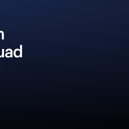
n
quad
r