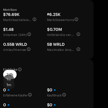
Metriken
$76.69K
#6.25K
Marktkapitalisierung
Marktbewertung
$1.48
$0.70M
Volumen (24h)
Vollständig verwässerte Bewertung
0.55B WRLD
5B WRLD
Umlaufmenge
Maximales Angebot
Einblicke
24h
1w
1m
0
$0
Erfahrene Käufer
Kaufdruck
0
$0