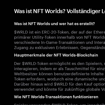
Was ist NFT Worlds? Vollständiger 
Was ist NFT Worlds und wer hat es erstellt?
$WRLD ist ein ERC-20-Token, der auf der Ether
primärer Utility-Token innerhalb von NFT Worlds 
verschiedene In-Game-Transaktionen und Intera
Zugang zu exklusiven Erlebnissen, Gegenständen
Hauptmerkmale der NFT Worlds-Blockchain
Der $WRLD-Token ermöglicht es den Spielern,
interagieren, indem er als Tauschmittel für ein
Weltbesitzer können benutzerdefinierte Inhalte
Token erfordern, wodurch eine dynamische und 
Darüber hinaus wird $WRLD für den Kauf optio
verwendet und könnte für zukünftige globale Vor
Wie NFT Worlds-Transaktionen funktionieren
Spieler verwenden $WRLD-Token, um innerhalb 