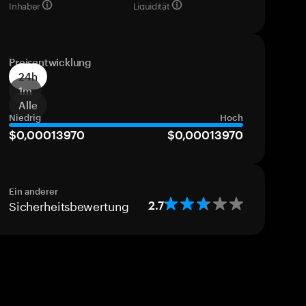
Inhaber
Liquidität
Preisentwicklung
24h
1m
Alle
Niedrig
Hoch
$0,00013970
$0,00013970
Ein anderer
Sicherheitsbewertung
2.7