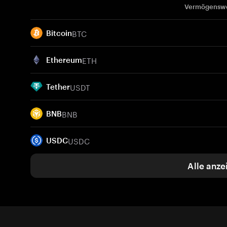
Vermögensw
BTC
Bitcoin
ETH
Ethereum
USDT
Tether
BNB
BNB
USDC
USDC
Alle anze