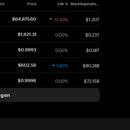
ert
Preis
24h %
Marktkapitalisierung
-0.30%
$1.30T
$64,875.60
0.00%
$0.23T
$1,921.31
0.00%
$0.18T
$0.9993
1.40%
$80.24B
$602.56
0.00%
$72.15B
$0.9996
igen