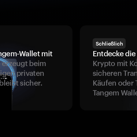
Schließlich
ngem-Wallet mit
Entdecke die 
 erzeugt beim
Krypto mit K
ligen privaten
sicheren Tra
bleibt sicher.
Käufen oder 
Tangem Walle