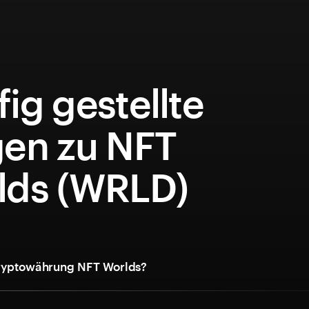
ig gestellte
gen zu NFT
lds (WRLD)
Kryptowährung NFT Worlds?