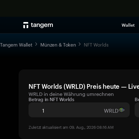
Wallet
Tangem Wallet
Münzen & Token
NFT Worlds
NFT Worlds (WRLD) Preis heute — Liv
WRLD in deine Währung umrechnen
Betrag in NFT Worlds
B
WRLD
Zuletzt aktualisiert am 09. Aug., 2026 08:16 AM