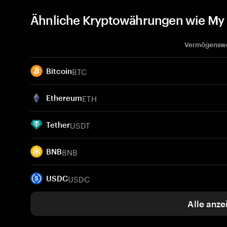
Ähnliche Kryptowährungen wie My 
Vermögensw
BTC
Bitcoin
ETH
Ethereum
USDT
Tether
BNB
BNB
USDC
USDC
Alle anze