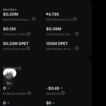
Metriken
$0.20M
#4.73K
Marktkapitalisierung
Marktbewertung
$0.13K
$0.39M
Volumen (24h)
Vollständig verwässerte Bewertung
50.23M DPET
100M DPET
Umlaufmenge
Maximales Angebot
Einblicke
24h
1w
1m
0
- $0.45
Erfahrene Käufer
Kaufdruck
0
$0