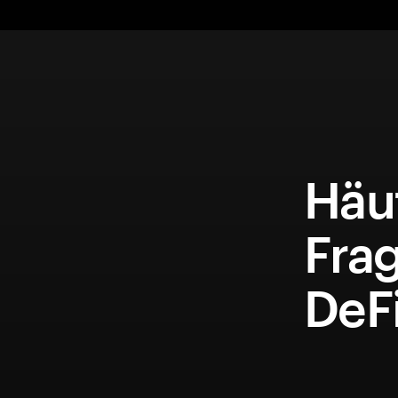
Häuf
Fra
DeFi