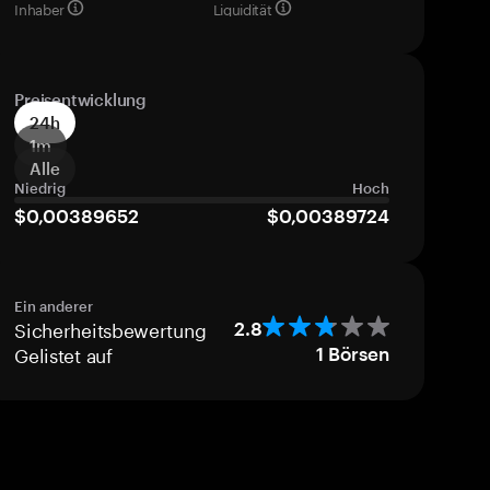
Inhaber
Liquidität
Preisentwicklung
24h
1m
Alle
Niedrig
Hoch
$0,00389652
$0,00389724
Ein anderer
Sicherheitsbewertung
2.8
Gelistet auf
1
Börsen