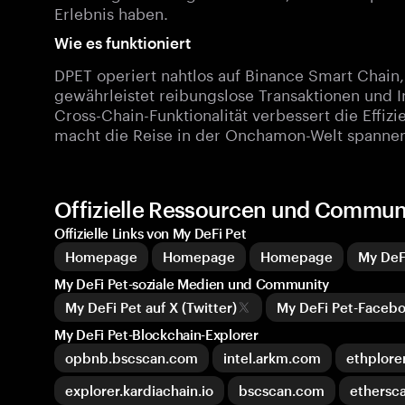
Erlebnis haben.
Wie es funktioniert
DPET operiert nahtlos auf Binance Smart Chai
gewährleistet reibungslose Transaktionen und I
Cross-Chain-Funktionalität verbessert die Effiz
macht die Reise in der Onchamon-Welt spanne
Offizielle Ressourcen und Communi
Offizielle Links von My DeFi Pet
Homepage
Homepage
Homepage
My DeF
My DeFi Pet-soziale Medien und Community
My DeFi Pet auf X (Twitter)
My DeFi Pet-Faceb
My DeFi Pet-Blockchain-Explorer
opbnb.bscscan.com
intel.arkm.com
ethplorer
explorer.kardiachain.io
bscscan.com
ethersca