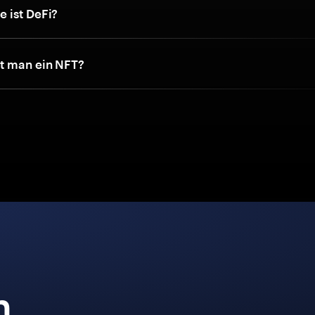
 ist DeFi?
t man ein NFT?
n