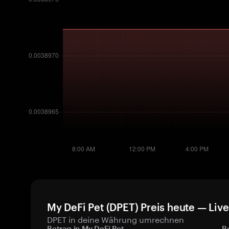
My DeFi Pet (DPET) Preis heute — Liv
DPET in deine Währung umrechnen
Betrag in My DeFi Pet
B