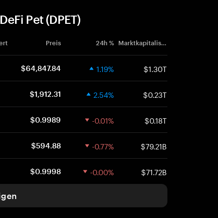
DeFi Pet (DPET)
ert
Preis
24h %
Marktkapitalisierung
1.19%
$1.30T
$64,847.84
2.54%
$0.23T
$1,912.31
-0.01%
$0.18T
$0.9989
-0.77%
$79.21B
$594.88
-0.00%
$71.72B
$0.9998
igen