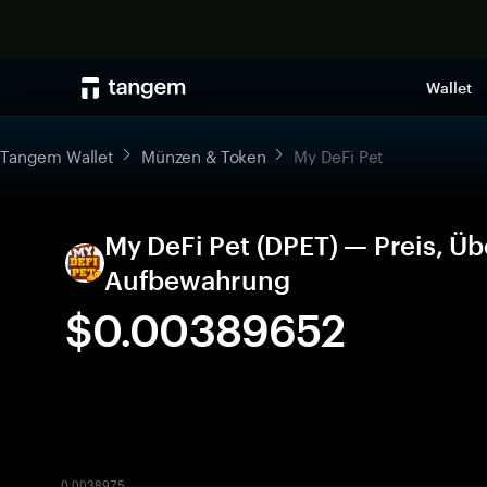
Wallet
Tangem Wallet
Münzen & Token
My DeFi Pet
My DeFi Pet (DPET) — Preis, Üb
Aufbewahrung
$0.00389652