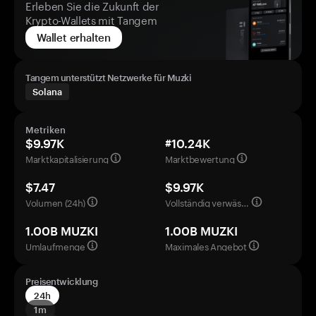
Erleben Sie die Zukunft der
Krypto-Wallets mit Tangem
Wallet erhalten
Tangem unterstützt Netzwerke für Muzki
Solana
Metriken
$9.97K
#10.24K
Marktkapitalisierung
Marktbewertung
$7.47
$9.97K
Volumen (24h)
Vollständig verwässerte Bewertung
1.00B MUZKI
1.00B MUZKI
Umlaufmenge
Maximales Angebot
Preisentwicklung
24h
1m