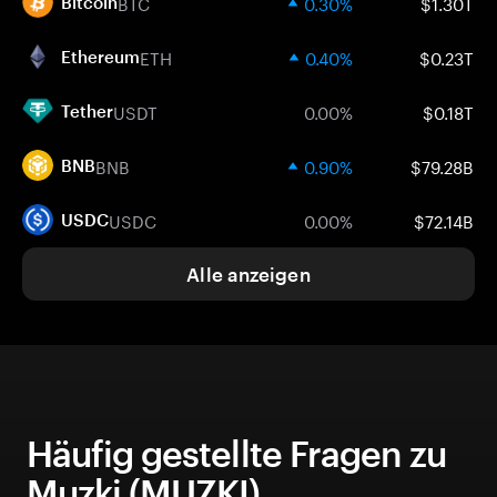
BTC
0.30%
$1.30T
Bitcoin
ETH
0.40%
$0.23T
Ethereum
USDT
0.00%
$0.18T
Tether
BNB
0.90%
$79.28B
BNB
USDC
0.00%
$72.14B
USDC
Alle anzeigen
Häufig gestellte Fragen zu
Muzki (MUZKI)