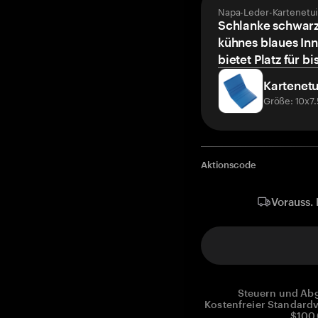
Napa-Leder-Kartenetui
Schlanke schwarz
kühnes blaues Inn
bietet Platz für bi
Kartenetu
Größe: 10x7
Aktionscode
Vorauss. 
Steuern und Abg
Kostenfreier Standardv
$100.