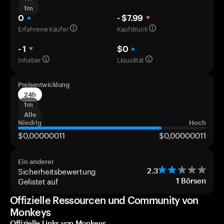
1m
0
- $7.99
Erfahrene Käufer
Kaufdruck
- 1
$0
Inhaber
Liquidität
Preisentwicklung
24h
1m
Alle
Niedrig
Hoch
$0,00000011
$0,00000011
Ein anderer
Sicherheitsbewertung
2.3
Gelistet auf
1
Börsen
Offizielle Ressourcen und Community von
Monkeys
Offizielle Links von Monkeys