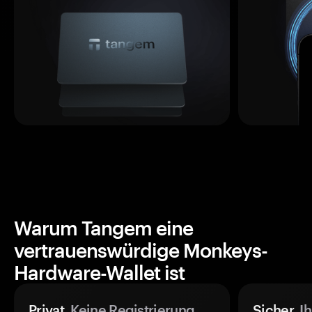
Warum Tangem eine
vertrauenswürdige Monkeys-
Hardware-Wallet ist
Privat.
Keine Registrierung
Sicher.
Ih