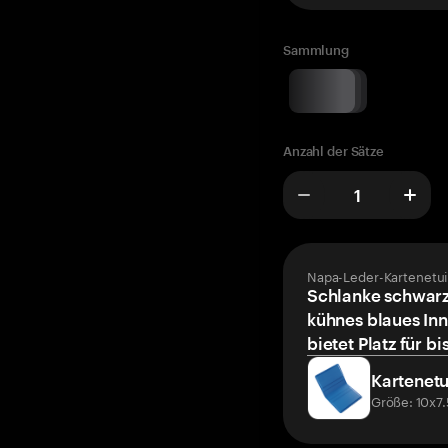
Sammlung
Anzahl der Sätze
Napa-Leder-Kartenetui
Schlanke schwarz
kühnes blaues Inn
bietet Platz für bi
Kartenetu
Größe: 10x7