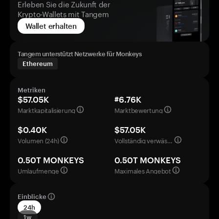
Erleben Sie die Zukunft der
Krypto-Wallets mit Tangem
Wallet erhalten
Tangem unterstützt Netzwerke für Monkeys
Ethereum
Metriken
$57.05K
#6.76K
Marktkapitalisierung
Marktbewertung
$0.40K
$57.05K
Volumen (24h)
Vollständig verwässerte Bewertung
0.50T MONKEYS
0.50T MONKEYS
Umlaufmenge
Maximales Angebot
Einblicke
24h
1w