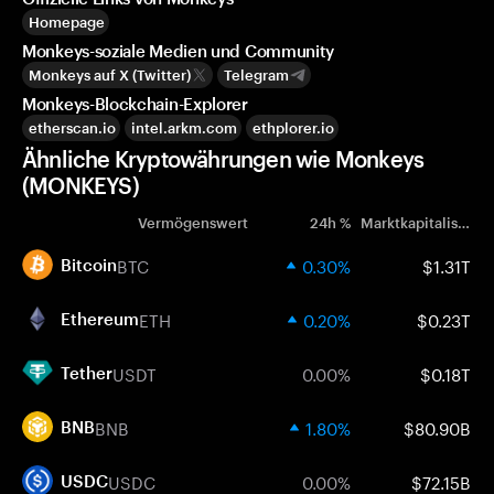
Homepage
Monkeys-soziale Medien und Community
Monkeys auf X (Twitter)
Telegram
Monkeys-Blockchain-Explorer
etherscan.io
intel.arkm.com
ethplorer.io
Ähnliche Kryptowährungen wie Monkeys
(MONKEYS)
Vermögenswert
24h %
Marktkapitalisierung
BTC
0.30%
$1.31T
Bitcoin
ETH
0.20%
$0.23T
Ethereum
USDT
0.00%
$0.18T
Tether
BNB
1.80%
$80.90B
BNB
USDC
0.00%
$72.15B
USDC