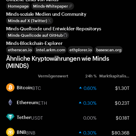
Homepage
Minds-Whitepaper
Minds-soziale Medien und Community
Minds auf X (Twitter)
Minds-Quellcode und Entwickler-Repositorys
Minds-Quellcode auf GitHub
Minds-Blockchain-Explorer
etherscan.io
intel.arkm.com
ethplorer.io
basescan.org
Ähnliche Kryptowährungen wie Minds
(MINDS)
Vermögenswert
24h %
Marktkapitalisierung
BTC
0.60%
$1.30T
Bitcoin
ETH
0.30%
$0.23T
Ethereum
USDT
0.00%
$0.18T
Tether
BNB
0.30%
$80.36B
BNB