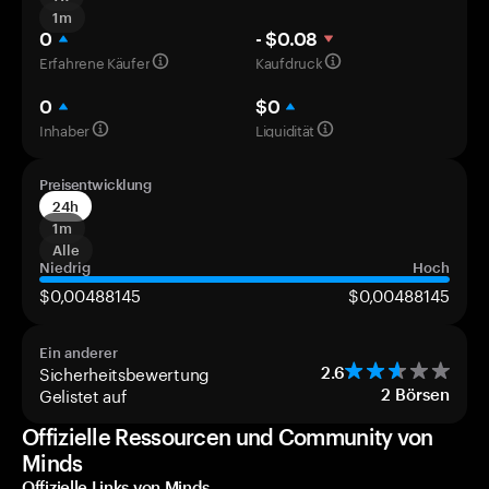
1m
0
- $0.08
Erfahrene Käufer
Kaufdruck
0
$0
Inhaber
Liquidität
Preisentwicklung
24h
1m
Alle
Niedrig
Hoch
$0,00488145
$0,00488145
Ein anderer
Sicherheitsbewertung
2.6
Gelistet auf
2
Börsen
Offizielle Ressourcen und Community von
Minds
Offizielle Links von Minds