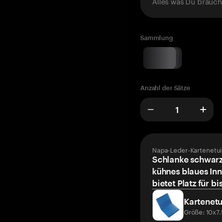
Alles was Du brauch
Sammlung
Anzahl der Sätze
Napa-Leder-Kartenetui
Schlanke schwarz
kühnes blaues Inn
bietet Platz für bi
Kartenetu
Größe: 10x7