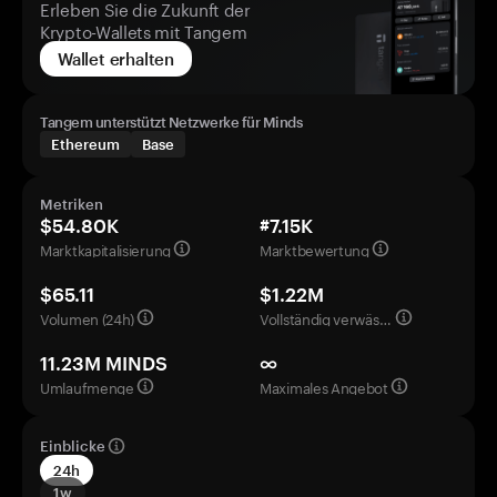
Erleben Sie die Zukunft der
Krypto-Wallets mit Tangem
Wallet erhalten
Tangem unterstützt Netzwerke für Minds
Ethereum
Base
Metriken
$54.80K
#7.15K
Marktkapitalisierung
Marktbewertung
$65.11
$1.22M
Volumen (24h)
Vollständig verwässerte Bewertung
11.23M MINDS
∞
Umlaufmenge
Maximales Angebot
Einblicke
24h
1w