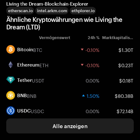
Living the Dream-Blockchain-Explorer
etherscan.io
intel.arkm.com
ethplorer.io
Ähnliche Kryptowährungen wie Living the
Dream (LTD)
Vermögenswert
24h %
Marktkapitalisierung
BTC
-0.10%
$1.30T
Bitcoin
ETH
-0.10%
$0.23T
Ethereum
USDT
0.00%
$0.18T
Tether
BNB
1.50%
$80.38B
BNB
USDC
0.00%
$72.14B
USDC
Alle anzeigen