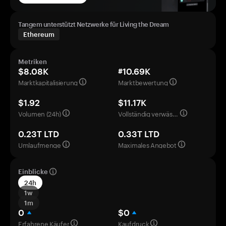
Tangem unterstützt Netzwerke für Living the Dream
Ethereum
Metriken
$8.08K
#10.69K
Marktkapitalisierung
Marktbewertung
$1.92
$11.17K
Volumen (24h)
Vollständig verwässerte Bewertung
0.23T LTD
0.33T LTD
Umlaufmenge
Maximales Angebot
Einblicke
24h
1w
1m
0
$0
Erfahrene Käufer
Kaufdruck