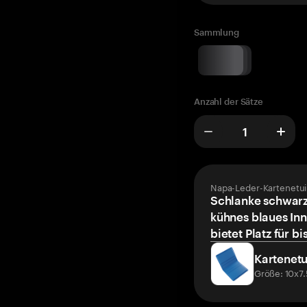
Sammlung
Anzahl der Sätze
Napa-Leder-Kartenetui
Schlanke schwarz
kühnes blaues Inn
bietet Platz für bi
Kartenetu
Größe: 10x7