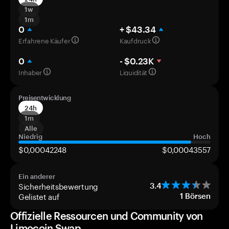
1w
1m
0
+ $43.34
Erfahrene Käufer
Kaufdruck
0
- $0.23K
Inhaber
Liquidität
Preisentwicklung
24h
1m
Alle
Niedrig
Hoch
$0,00042248
$0,00043557
Ein anderer
Sicherheitsbewertung
3.4
Gelistet auf
1
Börsen
Offizielle Ressourcen und Community von
Limocoin Swap