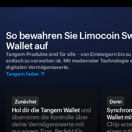
So bewahren Sie Limocoin Sw
Wallet auf
Tangem-Produkte sind für alle – von Einsteigern bis zu
einfach zu verwalten ist. Mit modernster Technologie 
digitalen Vermögenswerte.
Tangem holen
Zunächst
Dann
Hol dir die Tangem Wallet
und
Synchron
übernimm die Kontrolle über
Wallet mi
deine Vermögenswerte mit
Chip erze
nur einem Tipp. Perfekt für
einen zuf