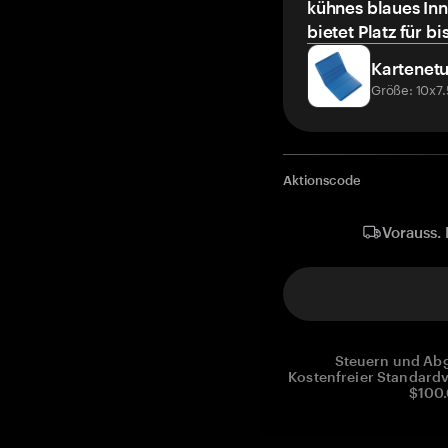
kühnes blaues Inn
bietet Platz für bi
Kartenetu
Größe: 10x7
Aktionscode
Vorauss. 
Steuern und Abg
Kostenfreier Standardv
$100.