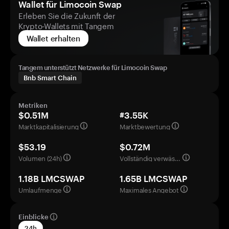
Wallet für Limocoin Swap
Erleben Sie die Zukunft der
Krypto-Wallets mit Tangem
Wallet erhalten
Tangem unterstützt Netzwerke für Limocoin Swap
Bnb Smart Chain
Metriken
$0.51M
#3.55K
Marktkapitalisierung
Marktbewertung
$53.19
$0.72M
Volumen (24h)
Vollständig verwässerte Bewertung
1.18B LMCSWAP
1.65B LMCSWAP
Umlaufmenge
Maximales Angebot
Einblicke
24h