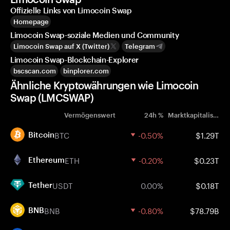
Offizielle Links von Limocoin Swap
Homepage
Limocoin Swap-soziale Medien und Community
Limocoin Swap auf X (Twitter)
Telegram
Limocoin Swap-Blockchain-Explorer
bscscan.com
binplorer.com
Ähnliche Kryptowährungen wie Limocoin
Swap (LMCSWAP)
Vermögenswert
24h %
Marktkapitalisierung
BTC
-0.50%
$1.29T
Bitcoin
ETH
-0.20%
$0.23T
Ethereum
USDT
0.00%
$0.18T
Tether
BNB
-0.80%
$78.79B
BNB