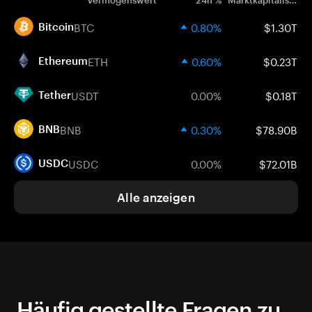
Vermögenswert
24h %
Marktkapitalisierung
BTC
0.80%
$1.30T
Bitcoin
ETH
0.60%
$0.23T
Ethereum
USDT
0.00%
$0.18T
Tether
BNB
0.30%
$78.90B
BNB
USDC
0.00%
$72.01B
USDC
Alle anzeigen
Häufig gestellte Fragen zu