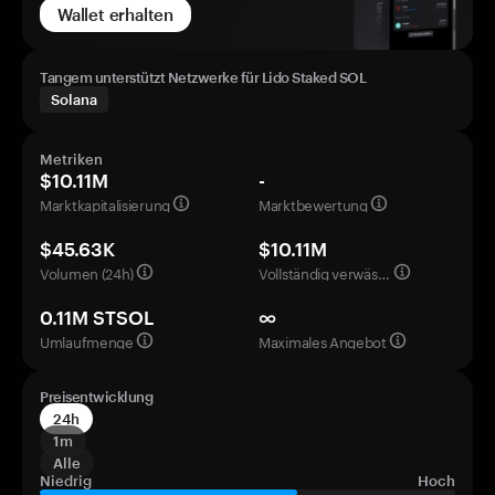
Wallet erhalten
Tangem unterstützt Netzwerke für Lido Staked SOL
Solana
Metriken
$10.11M
-
Marktkapitalisierung
Marktbewertung
$45.63K
$10.11M
Volumen (24h)
Vollständig verwässerte Bewertung
0.11M STSOL
∞
Umlaufmenge
Maximales Angebot
Preisentwicklung
24h
1m
Alle
Niedrig
Hoch