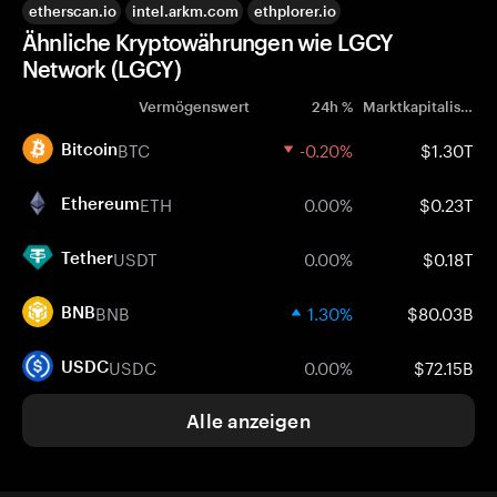
etherscan.io
intel.arkm.com
ethplorer.io
Ähnliche Kryptowährungen wie LGCY
Network (LGCY)
Vermögenswert
24h %
Marktkapitalisierung
BTC
-0.20%
$1.30T
Bitcoin
ETH
0.00%
$0.23T
Ethereum
USDT
0.00%
$0.18T
Tether
BNB
1.30%
$80.03B
BNB
USDC
0.00%
$72.15B
USDC
Alle anzeigen