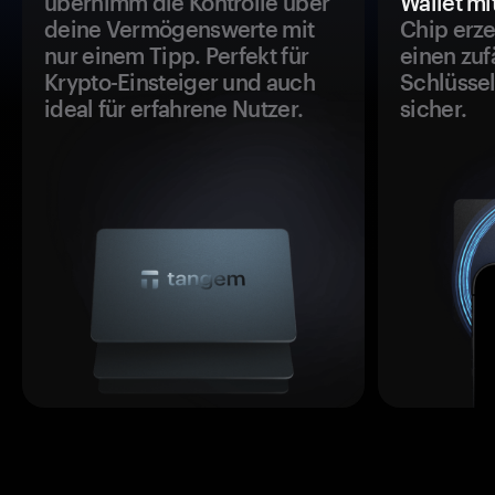
übernimm die Kontrolle über
Wallet mi
deine Vermögenswerte mit
Chip erze
nur einem Tipp. Perfekt für
einen zuf
Krypto-Einsteiger und auch
Schlüssel
ideal für erfahrene Nutzer.
sicher.