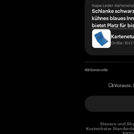
Napa-Leder-Kartenetui
Schlanke schwarz
kühnes blaues Inn
bietet Platz für bi
Kartenetu
Größe: 10x7
Aktionscode
Vorauss. 
Steuern und Abg
Kostenfreier Standardv
$100.