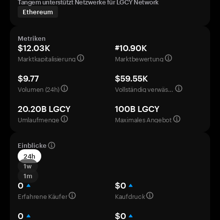
Tangem unterstützt Netzwerke für LGCY Network
Ethereum
Metriken
$12.03K
#10.90K
Marktkapitalisierung
Marktbewertung
$9.77
$59.55K
Volumen (24h)
Vollständig verwässerte Bewertung
20.20B LGCY
100B LGCY
Umlaufmenge
Maximales Angebot
Einblicke
24h
1w
1m
0
$0
Erfahrene Käufer
Kaufdruck
0
$0