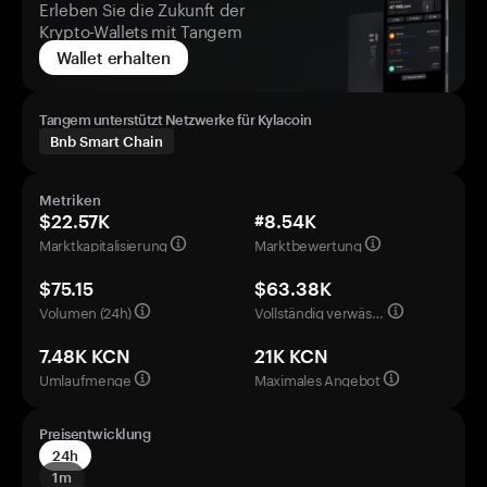
Erleben Sie die Zukunft der
Krypto-Wallets mit Tangem
Wallet erhalten
Tangem unterstützt Netzwerke für Kylacoin
Bnb Smart Chain
Metriken
$22.57K
#8.54K
Marktkapitalisierung
Marktbewertung
$75.15
$63.38K
Volumen (24h)
Vollständig verwässerte Bewertung
7.48K KCN
21K KCN
Umlaufmenge
Maximales Angebot
Preisentwicklung
24h
1m