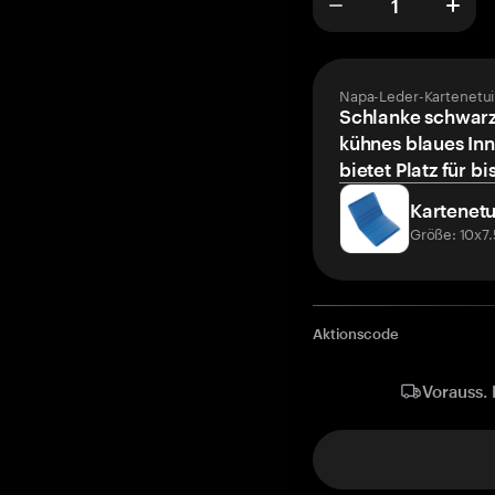
Napa-Leder-Kartenetui
Schlanke schwarz
kühnes blaues Inn
bietet Platz für bi
Kartenetu
Größe: 10x7
Aktionscode
Vorauss. 