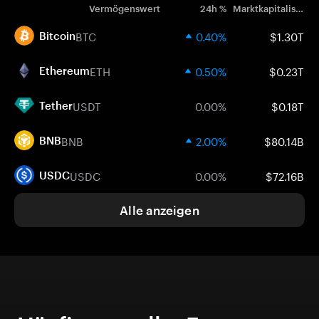
Vermögenswert
24h %
Marktkapitalisierung
BTC
0.40%
$1.30T
Bitcoin
ETH
0.50%
$0.23T
Ethereum
USDT
0.00%
$0.18T
Tether
BNB
2.00%
$80.14B
BNB
USDC
0.00%
$72.16B
USDC
Alle anzeigen