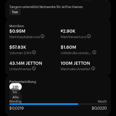
Tangem unterstützt Netzwerke für JetTon Games
Ton
Metriken
$0.95M
#2.90K
Marktkapitalisierung
Marktbewertung
$57.83K
$1.60M
Volumen (24h)
Vollständig verwässerte Bewertung
43.14M JETTON
100M JETTON
Umlaufmenge
Maximales Angebot
Preisentwicklung
24h
1m
Alle
Niedrig
Hoch
$0,0219
$0,0220