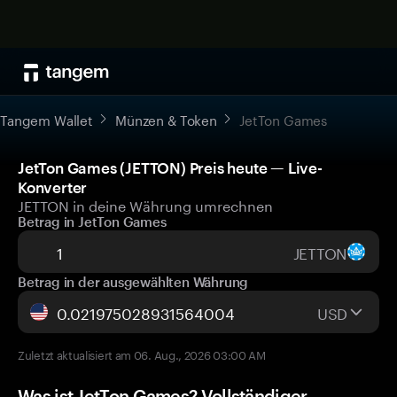
Tangem Wallet
Münzen & Token
JetTon Games
JetTon Games (JETTON) Preis heute — Live-
Konverter
JETTON in deine Währung umrechnen
Betrag in JetTon Games
JETTON
Betrag in der ausgewählten Währung
USD
Zuletzt aktualisiert am 06. Aug., 2026 03:00 AM
Was ist JetTon Games? Vollständiger