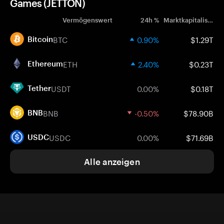
Games (JETTON)
Vermögenswert
24h %
Marktkapitalisierung
BTC
0.90%
$1.29T
Bitcoin
ETH
2.40%
$0.23T
Ethereum
USDT
0.00%
$0.18T
Tether
BNB
-0.50%
$78.90B
BNB
USDC
0.00%
$71.69B
USDC
Alle anzeigen