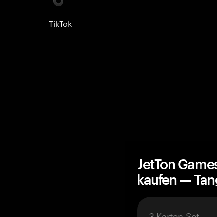
TikTok
JetTon Games
kaufen — Ta
3-Karten-Set