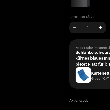
Anzahl der Sätze
Napa-Leder-Kartenetui
Schlanke schwarz
kühnes blaues Inn
bietet Platz für bi
Kartenetu
Größe: 10x7
Aktionscode