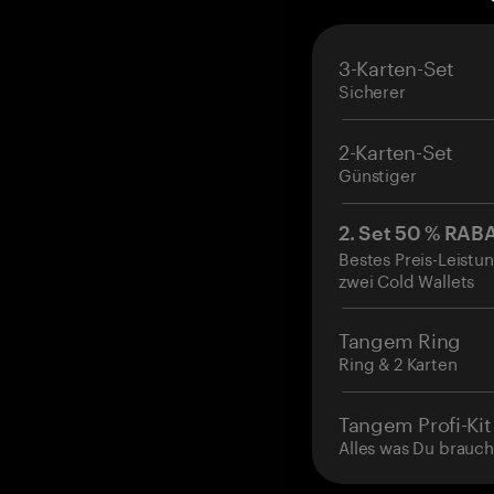
3-Karten-Set
Sicherer
2-Karten-Set
Günstiger
2. Set 50 % RAB
Bestes Preis-Leistun
zwei Cold Wallets
Tangem Ring
Ring & 2 Karten
Tangem Profi-Kit
Alles was Du brauch