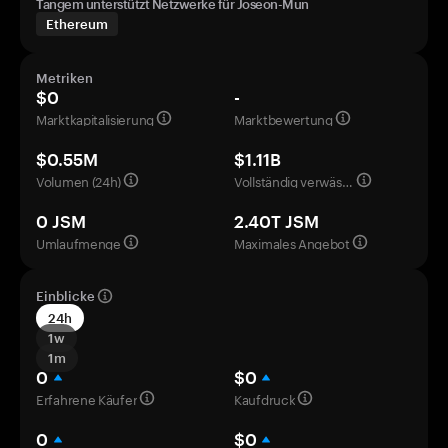
Tangem unterstützt Netzwerke für Joseon-Mun
Ethereum
Metriken
$0
-
Marktkapitalisierung
Marktbewertung
$0.55M
$1.11B
Volumen (24h)
Vollständig verwässerte Bewertung
0 JSM
2.40T JSM
Umlaufmenge
Maximales Angebot
Einblicke
24h
1w
1m
0
$0
Erfahrene Käufer
Kaufdruck
0
$0