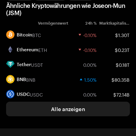
Ähnliche Kryptowährungen wie Joseon-Mun
(JSM)
Vermögenswert
24h %
Marktkapitalisierung
BTC
-0.10%
$1.30T
Bitcoin
ETH
-0.10%
$0.23T
Ethereum
USDT
0.00%
$0.18T
Tether
BNB
1.50%
$80.35B
BNB
USDC
0.00%
$72.14B
USDC
Alle anzeigen