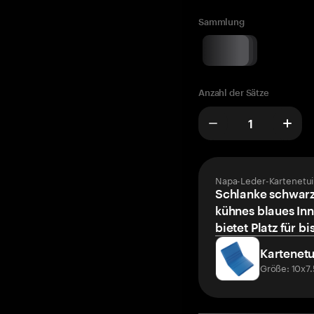
Sammlung
Anzahl der Sätze
Napa-Leder-Kartenetui
Schlanke schwarz
kühnes blaues Inn
bietet Platz für bi
Kartenetu
Größe: 10x7