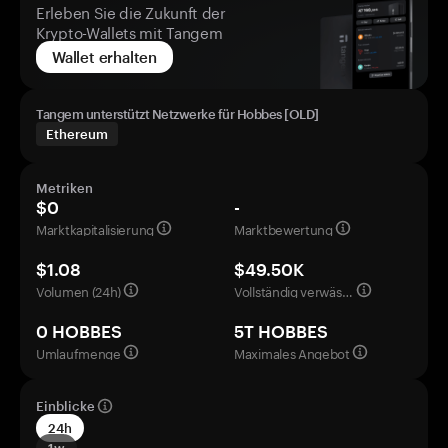
Erleben Sie die Zukunft der
Krypto-Wallets mit Tangem
Wallet erhalten
Tangem unterstützt Netzwerke für Hobbes [OLD]
Ethereum
Metriken
$0
-
Marktkapitalisierung
Marktbewertung
$1.08
$49.50K
Volumen (24h)
Vollständig verwässerte Bewertung
0 HOBBES
5T HOBBES
Umlaufmenge
Maximales Angebot
Einblicke
24h