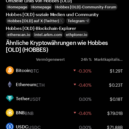
Offizielle Links von Hobbes [OLD]
Homepage
Homepage
Hobbes [OLD]-Community-Forum
Hobbes [OLD]-soziale Medien und Community
Hobbes [OLD] auf X (Twitter)
Telegram
Hobbes [OLD]-Blockchain-Explorer
etherscan.io
intel.arkm.com
ethplorer.io
Ähnliche Kryptowährungen wie Hobbes
[OLD] (HOBBES)
Vermögenswert
24h %
Marktkapitalisierung
BTC
-0.30%
$1.29T
Bitcoin
ETH
-0.40%
$0.23T
Ethereum
USDT
0.00%
$0.18T
Tether
BNB
-0.40%
$79.01B
BNB
USDC
0.00%
$71.88B
USDC