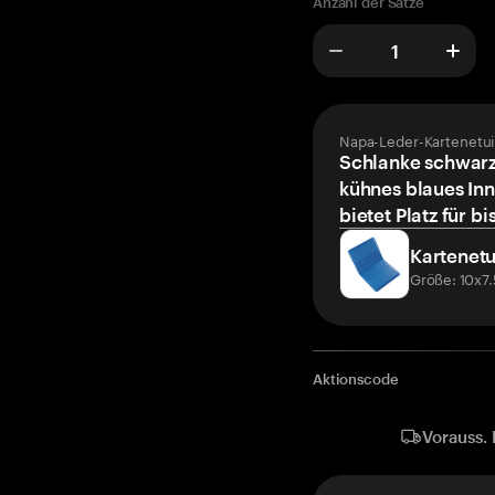
Anzahl der Sätze
Napa-Leder-Kartenetui
Schlanke schwarz
kühnes blaues Inn
bietet Platz für bi
Kartenetu
Größe: 10x7
Aktionscode
Vorauss. 