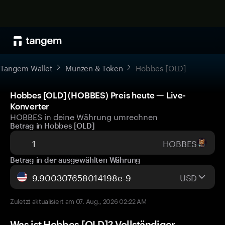
Tangem Wallet
Münzen & Token
Hobbes [OLD]
Hobbes [OLD] (HOBBES) Preis heute — Live-
Konverter
HOBBES in deine Währung umrechnen
Betrag in Hobbes [OLD]
HOBBES
Betrag in der ausgewählten Währung
USD
Zuletzt aktualisiert am 07. Aug., 2026 02:22 AM
Was ist Hobbes [OLD]? Vollständiger