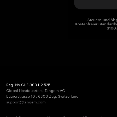
Steuern und Abg
Kostenfreier Standardv
$100.
Reg. No CHE-390.112.525
Global Headquarters, Tangem AG
Baarerstrasse 10
,
6300 Zug
,
Switzerland
support@tangem.com
Patrick Storchenegger, Director Commercial Register Zug,