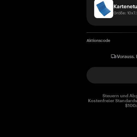
Kartenetu
Größe: 10x7
Aktionscode
Vorauss. 
Steuern und Abg
Kostenfreier Standardv
$100.