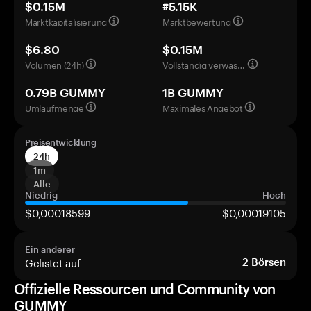
$0.15M
#5.15K
Marktkapitalisierung
Marktbewertung
$6.80
$0.15M
Volumen (24h)
Vollständig verwässerte Bewertung
0.79B GUMMY
1B GUMMY
Umlaufmenge
Maximales Angebot
Preisentwicklung
24h
1m
Alle
Niedrig
Hoch
$0,00018599
$0,00019105
Ein anderer
Gelistet auf
2
Börsen
Offizielle Ressourcen und Community von
GUMMY