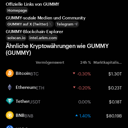
Offizielle Links von GUMMY
Homepage
GUMMY-soziale Medien und Community
GUMMY auf X (Twitter)
Telegram
GUMMY-Blockchain-Explorer
solscan.io
intel.arkm.com
Ähnliche Kryptowährungen wie GUMMY
(GUMMY)
Vermögenswert
24h %
Marktkapitalisierung
BTC
-0.30%
$1.30T
Bitcoin
ETH
-0.20%
$0.23T
Ethereum
USDT
0.00%
$0.18T
Tether
BNB
1.40%
$80.19B
BNB