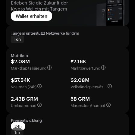
Erleben Sie die Zukunft der
Krypto-Wallets mit Tangem
Wallet erhalten
Tangem unterstützt Netzwerke für Grm
Ton
Metriken
$2.08M
#2.16K
Marktkapitalisierung
Marktbewertung
$57.54K
$2.08M
Volumen (24h)
Vollständig verwässerte Bewertung
2.43B GRM
5B GRM
Umlaufmenge
Maximales Angebot
Preisentwicklung
24h
1m