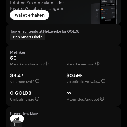
Erleben Sie die Zukunft der
Krypto-Wallets mit Tangem
Wallet erhalten
Tangem unterstützt Netzwerke für GOLD8
Bnb Smart Chain
Metriken
$0
-
Marktkapitalisierung
Marktbewertung
$3.47
$0.59K
Volumen (24h)
Vollständig verwässerte Bewertung
0 GOLD8
∞
Umlaufmenge
Maximales Angebot
Preisentwicklung
24h
1m