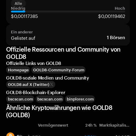
Alle
Niedrig
Hoch
$0,00117385
$0,00119462
Ein anderer
Gelistet auf
1
Börsen
Offizielle Ressourcen und Community von
GOLD8
Offizielle Links von GOLD8
Homepage
GOLD8-Community-Forum
GOLD8-soziale Medien und Community
GOLD8 auf X (Twitter)
GOLD8-Blockchain-Explorer
bscscan.com
bscscan.com
binplorer.com
Ähnliche Kryptowährungen wie GOLD8
(GOLD8)
Vermögenswert
24h %
Marktkapitalisierung