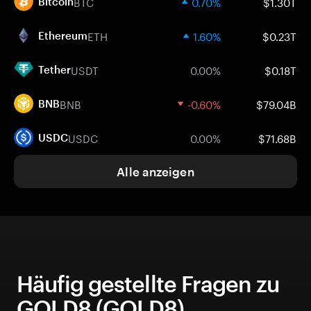
BTC
0.70%
$1.30T
Bitcoin
ETH
1.60%
$0.23T
Ethereum
USDT
0.00%
$0.18T
Tether
BNB
-0.60%
$79.04B
BNB
USDC
0.00%
$71.68B
USDC
Alle anzeigen
Häufig gestellte Fragen zu
GOLD8 (GOLD8)