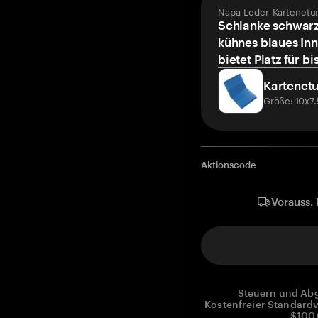
Napa-Leder-Kartenetui
Schlanke schwarz
kühnes blaues Inn
bietet Platz für bi
Kartenetu
Größe: 10x7
Aktionscode
Vorauss. 
Steuern und Abg
Kostenfreier Standardv
$100.