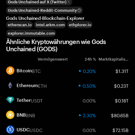
Gods Unchained auf X (Twitter)
Gods Unchained-Reddit-Community
Gods Unchained-Blockchain-Explorer
etherscan.io
intel.arkm.com
ethplorer.io
explorer.immutable.com
Ähnliche Kryptowährungen wie Gods
Unchained (GODS)
Vermögenswert
24h %
Marktkapitalisierung
BTC
0.20%
$1.31T
Bitcoin
ETH
0.50%
$0.23T
Ethereum
USDT
0.00%
$0.18T
Tether
BNB
2.30%
$80.65B
BNB
USDC
0.00%
$72.15B
USDC