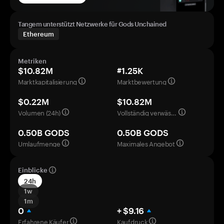
Tangem unterstützt Netzwerke für Gods Unchained
Ethereum
Metriken
$10.82M
#1.25K
Marktkapitalisierung
Marktbewertung
$0.22M
$10.82M
Volumen (24h)
Vollständig verwässerte Bewertung
0.50B GODS
0.50B GODS
Umlaufmenge
Maximales Angebot
Einblicke
24h
1w
1m
0
+ $9.16
Erfahrene Käufer
Kaufdruck