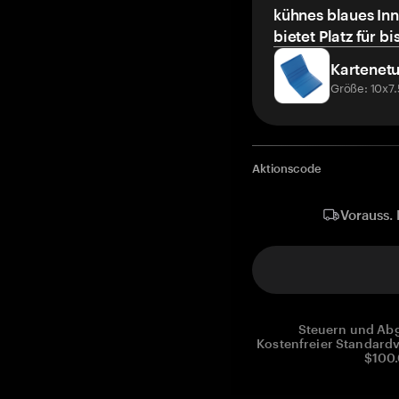
kühnes blaues Inn
bietet Platz für bi
Kartenetu
Größe: 10x7
Aktionscode
Vorauss. 
Steuern und Abg
Kostenfreier Standardv
$100.