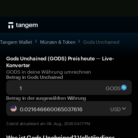
Tangem Wallet
Münzen & Token
Gods Unchained
Gods Unchained (GODS) Preis heute — Live-
Konverter
GODS in deine Währung umrechnen
Betrag in Gods Unchained
GODS
Betrag in der ausgewählten Währung
USD
Zuletzt aktualisiert am 08. Aug., 2026 04:17 PM
Was ist Gods Unchained? Vollständiger