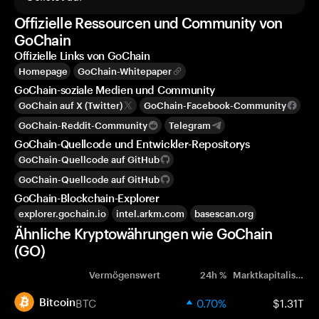
Offizielle Ressourcen und Community von
GoChain
Offizielle Links von GoChain
Homepage
GoChain-Whitepaper
GoChain-soziale Medien und Community
GoChain auf X (Twitter)
GoChain-Facebook-Community
GoChain-Reddit-Community
Telegram
GoChain-Quellcode und Entwickler-Repositorys
GoChain-Quellcode auf GitHub
GoChain-Quellcode auf GitHub
GoChain-Blockchain-Explorer
explorer.gochain.io
intel.arkm.com
basescan.org
Ähnliche Kryptowährungen wie GoChain
(GO)
Vermögenswert
24h %
Marktkapitalisierung
BTC
0.70%
$1.31T
Bitcoin