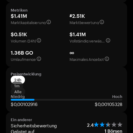
Metriken
$1.41M
#2.51K
Marktkapitalisierung
Marktbewertung
$0.51K
$1.41M
Volumen (24h)
Vollständig verwässerte Bewertung
1.36B GO
∞
Umlaufmenge
Maximales Angebot
Preisentwicklung
24h
1m
Alle
Niedrig
Hoch
$0,00102916
$0,00105328
Ein anderer
Sicherheitsbewertung
2.4
Gelistet auf
1
Börsen