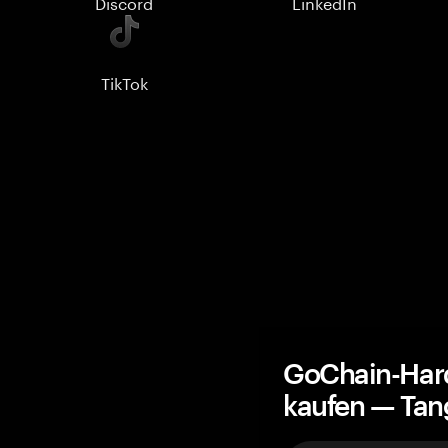
Discord
LinkedIn
TikTok
GoChain-Har
kaufen — Ta