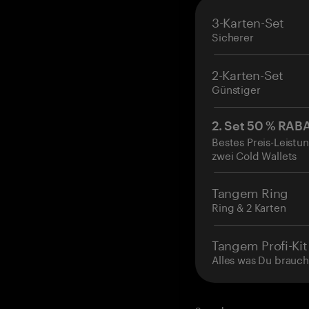
3-Karten-Set
Sicherer
2-Karten-Set
Günstiger
2. Set 50 % RAB
Bestes Preis-Leistun
zwei Cold Wallets
Tangem Ring
Ring & 2 Karten
Tangem Profi-Kit
Alles was Du brauch