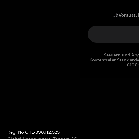
Vorauss. 
Steuern und Abg
Kostenfreier Standardv
$100.
Reg. No CHE-390.112.525
Global Headquarters, Tangem AG