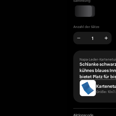
Sammlung
Anzahl der Sätze
Napa-Leder-Kartenetui
Schlanke schwarz
kühnes blaues Inn
bietet Platz für bi
Kartenetu
Größe: 10x7
Aktionscode