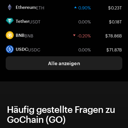
ETH
0.90%
$0.23T
Ethereum
USDT
0.00%
$0.18T
Tether
BNB
-0.20%
$78.86B
BNB
USDC
0.00%
$71.87B
USDC
Alle anzeigen
Häufig gestellte Fragen zu
GoChain (GO)