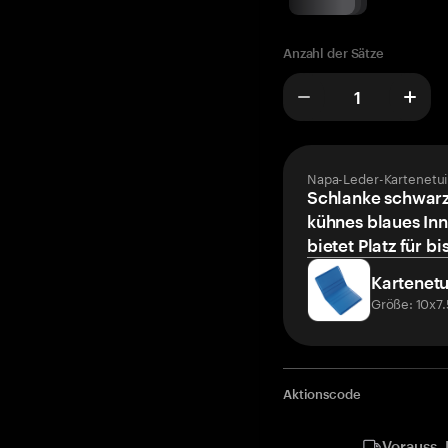
Anzahl der Sätze
Napa-Leder-Kartenetui
Schlanke schwarz
kühnes blaues Inn
bietet Platz für bi
Kartenetu
Größe: 10x7
Aktionscode
Vorauss. 