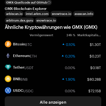
GMX-Quellcode auf GitHub
GMX-Blockchain-Explorer
arbiscan.io
intel.arkm.com
snowtrace.io
avascan.info
arbitrum.dex.guru
snowtrace.io
Ähnliche Kryptowährungen wie GMX (GMX)
Vermögenswert
24h %
Marktkapitalisierung
BTC
0.10%
$1.30T
Bitcoin
ETH
0.20%
$0.23T
Ethereum
USDT
0.00%
$0.18T
Tether
BNB
1.90%
$80.28B
BNB
USDC
0.00%
$72.15B
USDC
Alle anzeigen