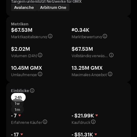
Tangem unterstützt Netzwerke für GMX
Avalanche
Arbitrum One
Metriken
$67.53M
#0.34K
Marktkapitalisierung
Marktbewertung
$2.02M
$67.53M
Volumen (24h)
Vollständig verwässerte Bewertung
10.45M GMX
13.25M GMX
Umlaufmenge
Maximales Angebot
Einblicke
24h
1w
1m
- 7
- $21.99K
Erfahrene Käufer
Kaufdruck
- 17
- $51.31K