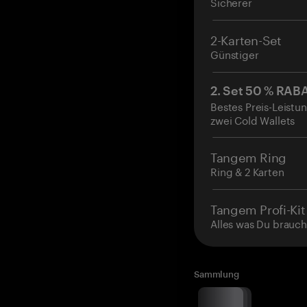
Sicherer
2-Karten-Set
Günstiger
2. Set 50 % RAB
Bestes Preis-Leistun
zwei Cold Wallets
Tangem Ring
Ring & 2 Karten
Tangem Profi-Kit
Alles was Du brauch
Sammlung