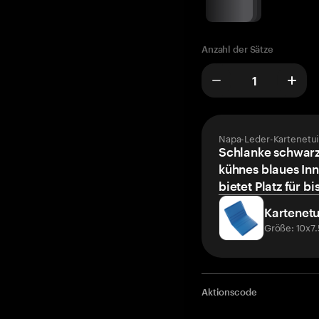
Anzahl der Sätze
Napa-Leder-Kartenetui
Schlanke schwarz
kühnes blaues Inn
bietet Platz für bi
Kartenetu
Größe: 10x7
Aktionscode