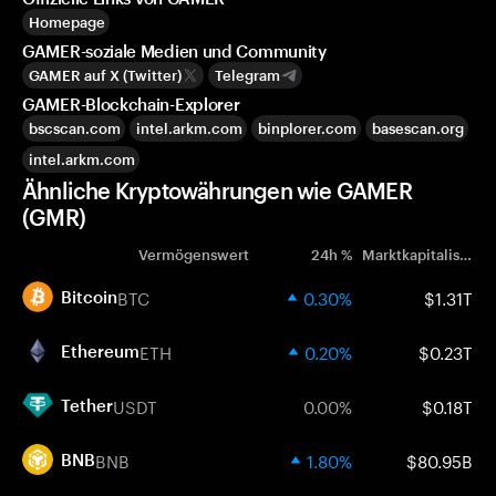
Homepage
GAMER-soziale Medien und Community
GAMER auf X (Twitter)
Telegram
GAMER-Blockchain-Explorer
bscscan.com
intel.arkm.com
binplorer.com
basescan.org
intel.arkm.com
Ähnliche Kryptowährungen wie GAMER
(GMR)
Vermögenswert
24h %
Marktkapitalisierung
BTC
0.30%
$1.31T
Bitcoin
ETH
0.20%
$0.23T
Ethereum
USDT
0.00%
$0.18T
Tether
BNB
1.80%
$80.95B
BNB