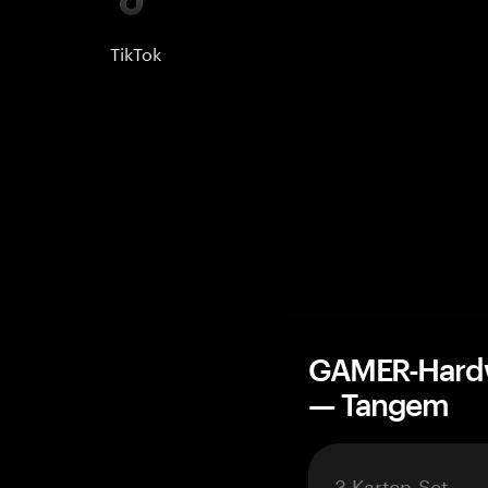
TikTok
GAMER-Hardw
— Tangem
3-Karten-Set