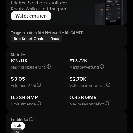
Erleben Sie die Zukunft der
Krypto-Wallets mit Tangem
Wallet erhalten
Tangem unterstützt Netzwerke für GAMER
Bnb Smart Chain
Base
Metriken
$2.70K
#12.72K
Marktkapitalisierung
Marktbewertung
$3.05
$2.70K
Volumen (24h)
Vollständig verwässerte Bewertung
0.33B GMR
0.33B GMR
Umlaufmenge
Maximales Angebot
Einblicke
24h
1w