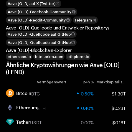
Aave [OLD] auf X (Twitter)
Aave [OLD]-Facebook-Community
Aave [OLD]-Reddit-Community
Telegram
Aave [OLD]-Quellcode und Entwickler-Repositorys
Aave [OLD]-Quellcode auf GitHub
Aave [OLD]-Quellcode auf GitHub
Aave [OLD]-Blockchain-Explorer
etherscan.io
intel.arkm.com
ethplorer.io
Ähnliche Kryptowährungen wie Aave [OLD]
(LEND)
Vermögenswert
24h %
Marktkapitalisierung
BTC
0.50%
$1.30T
Bitcoin
ETH
0.40%
$0.23T
Ethereum
USDT
0.00%
$0.18T
Tether