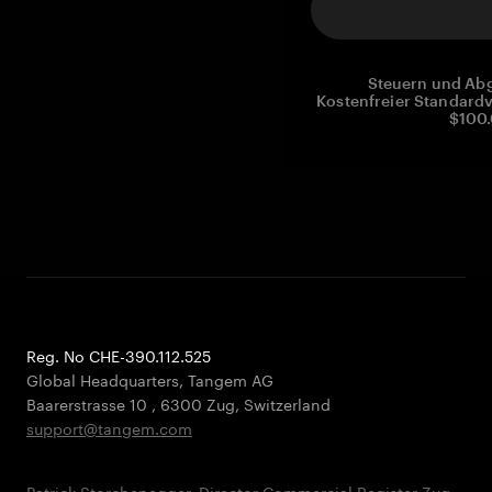
Steuern und Abg
Kostenfreier Standardv
$100.
Reg. No CHE-390.112.525
Global Headquarters, Tangem AG
Baarerstrasse 10
,
6300 Zug
,
Switzerland
support@tangem.com
Patrick Storchenegger, Director Commercial Register Zug,