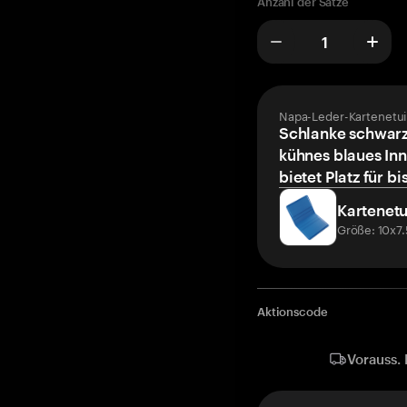
Anzahl der Sätze
Napa-Leder-Kartenetui
Schlanke schwarz
kühnes blaues Inn
bietet Platz für bi
Kartenetu
Größe: 10x7
Aktionscode
Vorauss. 