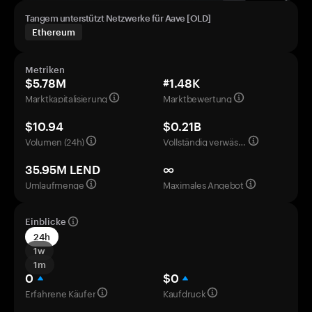
Tangem unterstützt Netzwerke für Aave [OLD]
Ethereum
Metriken
$5.78M
#1.48K
Marktkapitalisierung
Marktbewertung
$10.94
$0.21B
Volumen (24h)
Vollständig verwässerte Bewertung
35.95M LEND
∞
Umlaufmenge
Maximales Angebot
Einblicke
24h
1w
1m
0
$0
Erfahrene Käufer
Kaufdruck