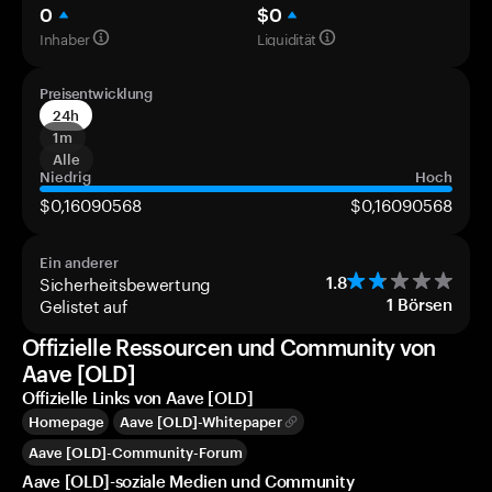
0
$0
Inhaber
Liquidität
Preisentwicklung
24h
1m
Alle
Niedrig
Hoch
$0,16090568
$0,16090568
Ein anderer
Sicherheitsbewertung
1.8
Gelistet auf
1
Börsen
Offizielle Ressourcen und Community von
Aave [OLD]
Offizielle Links von Aave [OLD]
Homepage
Aave [OLD]-Whitepaper
Aave [OLD]-Community-Forum
Aave [OLD]-soziale Medien und Community