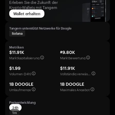
Erleben Sie die Zukunft der
Krypto-Wallets mit Tangem
Wallet erhalten
Tangem unterstützt Netzwerke für Doogle
Solana
Metriken
$11.91K
#9.80K
Marktkapitalisierung
Marktbewertung
$1.99
$11.91K
Volumen (24h)
Vollständig verwässerte Bewertung
1B DOOGLE
1B DOOGLE
Umlaufmenge
Maximales Angebot
Preisentwicklung
24h
1m