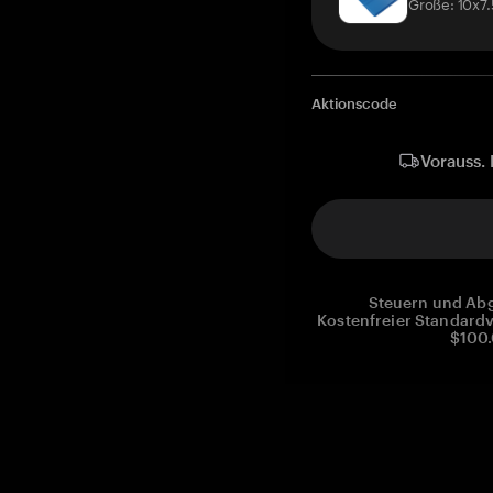
Größe: 10x7
Aktionscode
Vorauss. 
Steuern und Abg
Kostenfreier Standardv
$100.