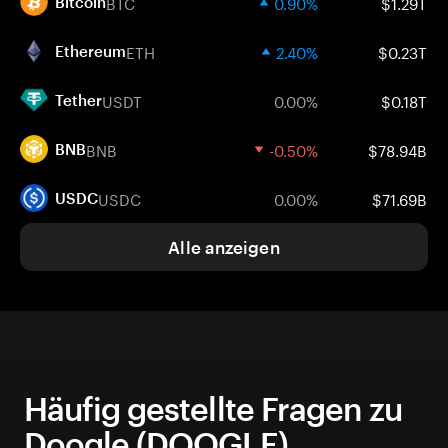
BTC
0.90%
$1.29T
Bitcoin
ETH
2.40%
$0.23T
Ethereum
USDT
0.00%
$0.18T
Tether
BNB
-0.50%
$78.94B
BNB
USDC
0.00%
$71.69B
USDC
Alle anzeigen
Häufig gestellte Fragen zu
Doogle (DOOGLE)