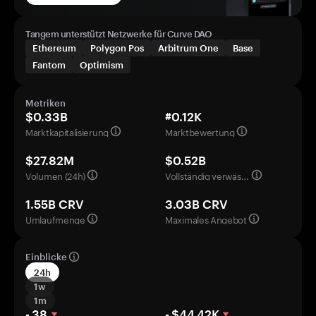
Tangem unterstützt Netzwerke für Curve DAO
Ethereum
Polygon Pos
Arbitrum One
Base
Fantom
Optimism
Metriken
$0.33B
#0.12K
Marktkapitalisierung
Marktbewertung
$27.82M
$0.52B
Volumen (24h)
Vollständig verwässerte Bewertung
1.55B CRV
3.03B CRV
Umlaufmenge
Maximales Angebot
Einblicke
24h
1w
1m
- 38
- $44.42K