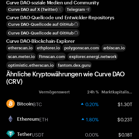
Curve DAO-soziale Medien und Community
Curve DAO auf X (Twitter)
Telegram
Curve DAO-Quellcode und Entwickler-Repositorys
Curve DAO-Quellcode auf GitHub
Curve DAO-Quellcode auf GitHub
Curve DAO-Blockchain-Explorer
etherscan.io
ethplorer.io
polygonscan.com
arbiscan.io
scan.meter.io
ftmscan.com
explorer.energi.network
optimistic.etherscan.io
fantom.dex.guru
Ähnliche Kryptowährungen wie Curve DAO
(CRV)
Vermögenswert
24h %
Marktkapitalisierung
BTC
0.20%
$1.30T
Bitcoin
ETH
1.80%
$0.23T
Ethereum
USDT
0.00%
$0.18T
Tether