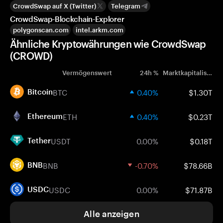
CrowdSwap auf X (Twitter)
Telegram
CrowdSwap-Blockchain-Explorer
polygonscan.com
intel.arkm.com
Ähnliche Kryptowährungen wie CrowdSwap
(CROWD)
Vermögenswert
24h %
Marktkapitalisierung
BTC
0.40%
$1.30T
Bitcoin
ETH
0.40%
$0.23T
Ethereum
USDT
0.00%
$0.18T
Tether
BNB
-0.70%
$78.66B
BNB
USDC
0.00%
$71.87B
USDC
Alle anzeigen