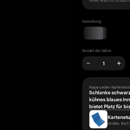
Sammlung
Anzahl der Sätze
Napa-Leder-Kartenetui
Schlanke schwarz
kühnes blaues Inn
bietet Platz für bi
Kartenetu
Größe: 10x7