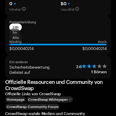
0
$0
Inhaber
Liquidität
Preisentwicklung
24h
1m
Alle
Niedrig
Hoch
$0,00040214
$0,00040214
Ein anderer
Sicherheitsbewertung
2.6
Gelistet auf
1
Börsen
Offizielle Ressourcen und Community von
CrowdSwap
Offizielle Links von CrowdSwap
Homepage
CrowdSwap-Whitepaper
CrowdSwap-Community-Forum
CrowdSwap-soziale Medien und Community