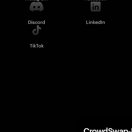
Discord
LinkedIn
TikTok
CrowdSwap-H