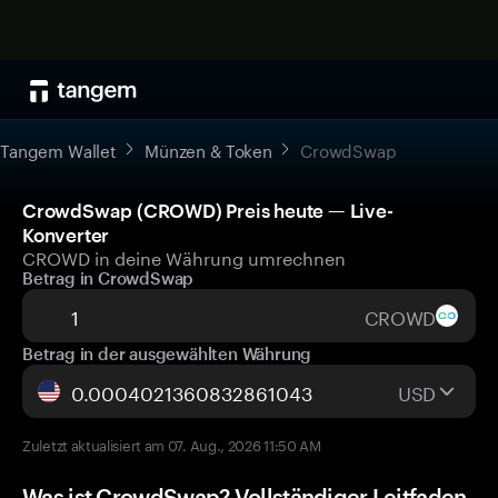
Tangem Wallet
Münzen & Token
CrowdSwap
CrowdSwap (CROWD) Preis heute — Live-
Konverter
CROWD in deine Währung umrechnen
Betrag in CrowdSwap
CROWD
Betrag in der ausgewählten Währung
USD
Zuletzt aktualisiert am 07. Aug., 2026 11:50 AM
Was ist CrowdSwap? Vollständiger Leitfaden