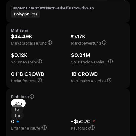
Tangem unterstützt Netzwerke für CrowdSwap
Polygon Pos
Metriken
$44.49K
#7.17K
Marktkapitalisierung
Marktbewertung
$0.12K
$0.24M
Volumen (24h)
Vollständig verwässerte Bewertung
0.11B CROWD
1B CROWD
Umlaufmenge
Maximales Angebot
Einblicke
24h
1w
1m
0
- $50.70
Erfahrene Käufer
Kaufdruck