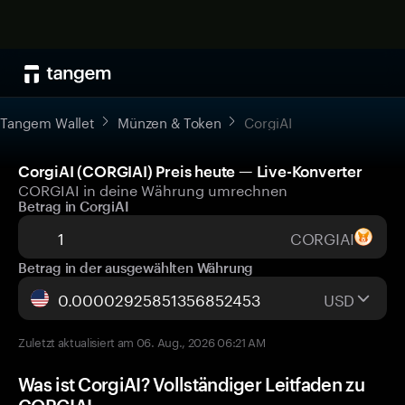
Tangem Wallet
Münzen & Token
CorgiAI
CorgiAI (CORGIAI) Preis heute — Live-Konverter
CORGIAI in deine Währung umrechnen
Betrag in CorgiAI
CORGIAI
Betrag in der ausgewählten Währung
USD
Zuletzt aktualisiert am 06. Aug., 2026 06:21 AM
Was ist CorgiAI? Vollständiger Leitfaden zu