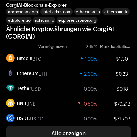
CorgiAI-Blockchain-Explorer
cronoscan.com
intel.arkm.com
etherscan.io
etherscan.io
ethplorer.io
solscan.io
explorer.cronos.org
Ähnliche Kryptowährungen wie CorgiAI
(CORGIAI)
Vermögenswert
24h %
Marktkapitalisierung
BTC
1.00%
$1.30T
Bitcoin
ETH
2.30%
$0.23T
Ethereum
USDT
0.00%
$0.18T
Tether
BNB
-0.50%
$79.21B
BNB
USDC
0.00%
$71.70B
USDC
Alle anzeigen