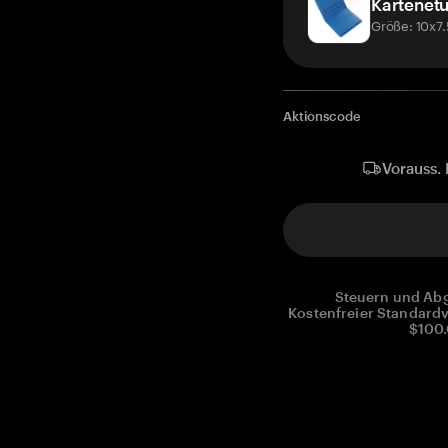
Kartenetu
Größe: 10x7
Aktionscode
Vorauss. 
Steuern und Abg
Kostenfreier Standardv
$100.