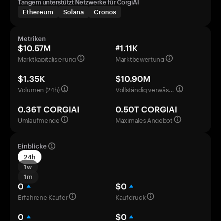
Tangem unterstützt Netzwerke für CorgiAI
Ethereum
Solana
Cronos
Metriken
$10.57M
#1.11K
Marktkapitalisierung
Marktbewertung
$1.35K
$10.90M
Volumen (24h)
Vollständig verwässerte Bewertung
0.36T CORGIAI
0.50T CORGIAI
Umlaufmenge
Maximales Angebot
Einblicke
24h
1w
1m
0
$0
Erfahrene Käufer
Kaufdruck
0
$0