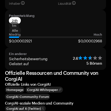
Inhaber
Liquidität
Preisentwicklung
24h
1m
Alle
Niedrig
Hoch
$0,00002921
$0,00002968
Ein anderer
Sicherheitsbewertung
2.6
Gelistet auf
5
Börsen
Offizielle Ressourcen und Community von
CorgiAI
Offizielle Links von CorgiAI
Homepage
CorgiAI-Whitepaper
CorgiAI-Community-Forum
CorgiAI-soziale Medien und Community
CorgiAI auf X (Twitter)