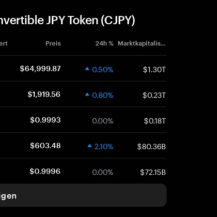
ertible JPY Token (CJPY)
ert
Preis
24h %
Marktkapitalisierung
0.50%
$1.30T
$64,999.87
0.80%
$0.23T
$1,919.56
0.00%
$0.18T
$0.9993
2.10%
$80.36B
$603.48
0.00%
$72.15B
$0.9996
igen