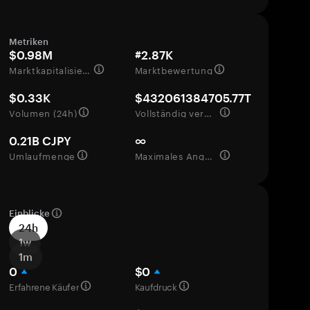
Metriken
$0.98M
#2.87K
Marktkapitalisierung
Marktbewertung
$0.33K
$432061384705.77T
Volumen (24h)
Vollständig verwässerte Bewertung
0.21B CJPY
∞
Umlaufmenge
Maximales Angebot
Einblicke
24h
1w
1m
0
$0
Erfahrene Käufer
Kaufdruck