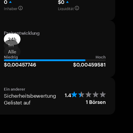
0
$0
Inhaber
Liquidität
Preisentwicklung
24h
1m
Alle
Niedrig
Hoch
$0,00457746
$0,00459581
Ein anderer
Sicherheitsbewertung
1.4
Gelistet auf
1
Börsen