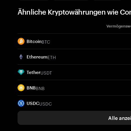
Ähnliche Kryptowährungen wie Conv
Vermögensw
BTC
Bitcoin
ETH
Ethereum
USDT
Tether
BNB
BNB
USDC
USDC
Alle anze