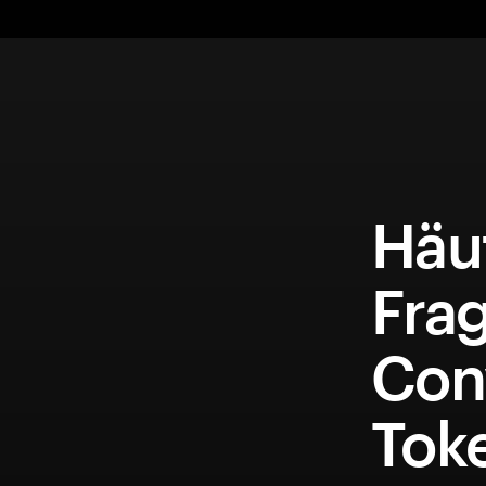
Häuf
Fra
Conv
Tok