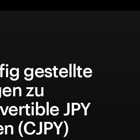
ig gestellte
gen zu
ertible JPY
en (CJPY)