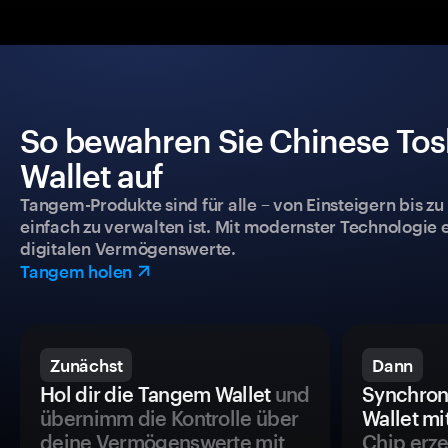
So bewahren Sie Chinese Tosh
Wallet auf
Tangem-Produkte sind für alle – von Einsteigern bis zu
einfach zu verwalten ist. Mit modernster Technologie 
digitalen Vermögenswerte.
Tangem holen
Zunächst
Dann
Hol dir die Tangem Wallet
und
Synchron
übernimm die Kontrolle über
Wallet mi
deine Vermögenswerte mit
Chip erze