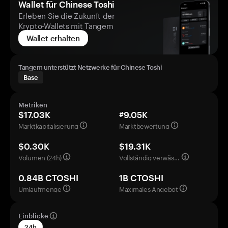
Wallet für Chinese Toshi
Erleben Sie die Zukunft der
Krypto-Wallets mit Tangem
Wallet erhalten
Tangem unterstützt Netzwerke für Chinese Toshi
Base
Metriken
$17.03K
#9.05K
Marktkapitalisierung
Marktbewertung
$0.30K
$19.31K
Volumen (24h)
Vollständig verwässerte Bewertung
0.84B CTOSHI
1B CTOSHI
Umlaufmenge
Maximales Angebot
Einblicke
24h