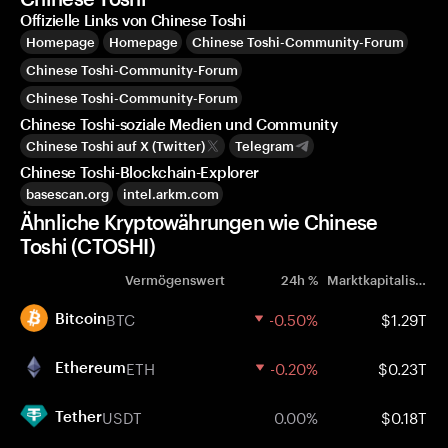
Offizielle Links von Chinese Toshi
Homepage
Homepage
Chinese Toshi-Community-Forum
Chinese Toshi-Community-Forum
Chinese Toshi-Community-Forum
Chinese Toshi-soziale Medien und Community
Chinese Toshi auf X (Twitter)
Telegram
Chinese Toshi-Blockchain-Explorer
basescan.org
intel.arkm.com
Ähnliche Kryptowährungen wie Chinese
Toshi (CTOSHI)
Vermögenswert
24h %
Marktkapitalisierung
BTC
-0.50%
$1.29T
Bitcoin
ETH
-0.20%
$0.23T
Ethereum
USDT
0.00%
$0.18T
Tether