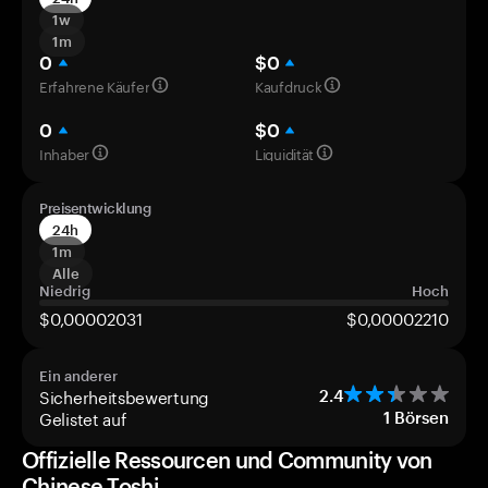
1w
1m
0
$0
Erfahrene Käufer
Kaufdruck
0
$0
Inhaber
Liquidität
Preisentwicklung
24h
1m
Alle
Niedrig
Hoch
$0,00002031
$0,00002210
Ein anderer
Sicherheitsbewertung
2.4
Gelistet auf
1
Börsen
Offizielle Ressourcen und Community von
Chinese Toshi