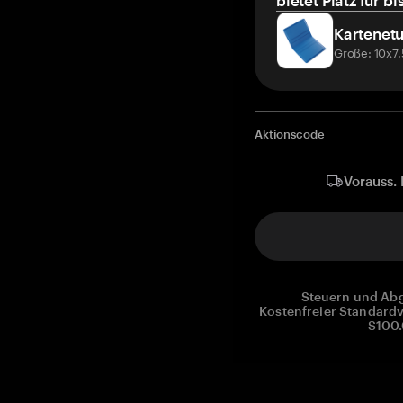
bietet Platz für bi
Kartenetu
Größe: 10x7
Aktionscode
Vorauss. 
Steuern und Abg
Kostenfreier Standardv
$100.