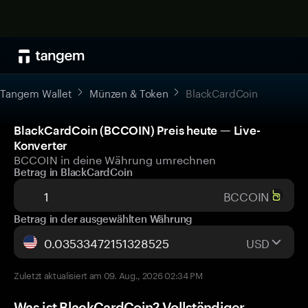
Tangem Wallet
Münzen & Token
BlackCardCoin
BlackCardCoin (BCCOIN) Preis heute — Live-
Konverter
BCCOIN in deine Währung umrechnen
Betrag in BlackCardCoin
BCCOIN
Betrag in der ausgewählten Währung
USD
Zuletzt aktualisiert am 09. Aug., 2026 02:34 PM
Was ist BlackCardCoin? Vollständiger