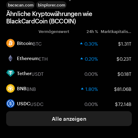
bscscan.com
binplorer.com
Ähnliche Kryptowährungen wie
BlackCardCoin (BCCOIN)
Vermögenswert
24h %
Marktkapitalisierung
BTC
0.30%
$1.31T
Bitcoin
ETH
0.20%
$0.23T
Ethereum
USDT
0.00%
$0.18T
Tether
BNB
1.80%
$81.06B
BNB
USDC
0.00%
$72.14B
USDC
Alle anzeigen