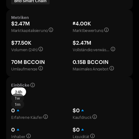
Bnb Smart Chain
Metriken
$2.47M
#4.00K
Marktkapitalisierung
Marktbewertung
$77.50K
$2.47M
Volumen (24h)
Vollständig verwässerte Bewertung
70M BCCOIN
0.15B BCCOIN
Umlaufmenge
Maximales Angebot
Einblicke
24h
1w
1m
0
$0
Erfahrene Käufer
Kaufdruck
0
$0
Inhaber
Liquidität