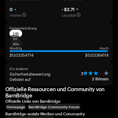
0
- $2.71
Inhaber
Liquidität
Preisentwicklung
24h
1m
Alle
Niedrig
Hoch
$0,03354714
$0,03364114
Ein anderer
Sicherheitsbewertung
3
Gelistet auf
2
Börsen
Offizielle Ressourcen und Community von
BarnBridge
Offizielle Links von BarnBridge
Homepage
BarnBridge-Community-Forum
BarnBridge-soziale Medien und Community