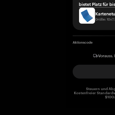
bietet Platz für bi
Kartenetu
Größe: 10x7
Aktionscode
Vorauss. 
Steuern und Abg
Kostenfreier Standardv
$100.