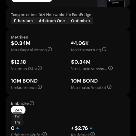
Tangem unterstützt Netzwerke für BarnBridge
Ethereum
Arbitrum One
Optimism
Metriken
$0.34M
#4.06K
Marktkapitalisierung
Marktbewertung
$12.18
$0.34M
Volumen (24h)
Vollständig verwässerte Bewertung
10M BOND
10M BOND
Umlaufmenge
Maximales Angebot
Einblicke
24h
1w
1m
0
+ $2.76
Erfahrene Käufer
Kaufdruck