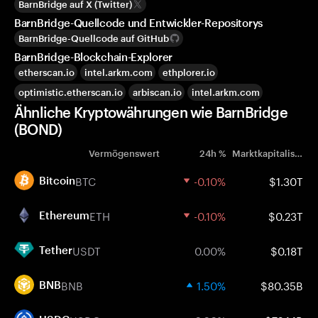
BarnBridge auf X (Twitter)
BarnBridge-Quellcode und Entwickler-Repositorys
BarnBridge-Quellcode auf GitHub
BarnBridge-Blockchain-Explorer
etherscan.io
intel.arkm.com
ethplorer.io
optimistic.etherscan.io
arbiscan.io
intel.arkm.com
Ähnliche Kryptowährungen wie BarnBridge
(BOND)
Vermögenswert
24h %
Marktkapitalisierung
BTC
-0.10%
$1.30T
Bitcoin
ETH
-0.10%
$0.23T
Ethereum
USDT
0.00%
$0.18T
Tether
BNB
1.50%
$80.35B
BNB