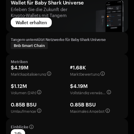
Wallet für Baby Shark Universe
Erleben Sie die Zukunft der
Krypto-Wallets mit Tangem
Wallet erhalten
Tangem unterstützt Netzwerke für Baby Shark Universe
Bnb Smart Chain
Metriken
$4.19M
#1.68K
Marktkapitalisierung
Marktbewertung
$1.12M
$4.19M
Volumen (24h)
Vollständig verwässerte Bewertung
0.85B BSU
0.85B BSU
Umlaufmenge
Maximales Angebot
Einblicke
24h