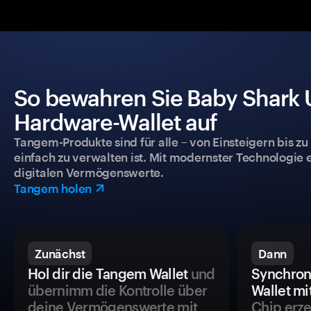
So bewahren Sie Baby Shark U
Hardware-Wallet auf
Tangem-Produkte sind für alle – von Einsteigern bis zu
einfach zu verwalten ist. Mit modernster Technologie 
digitalen Vermögenswerte.
Tangem holen
Zunächst
Dann
Hol dir die Tangem Wallet
und
Synchron
übernimm die Kontrolle über
Wallet mi
deine Vermögenswerte mit
Chip erze