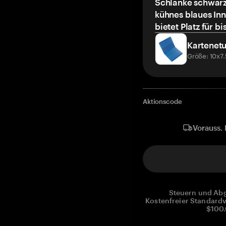
Schlanke schwarz
kühnes blaues Inn
bietet Platz für bi
Kartenetu
Größe: 10x7
Aktionscode
Vorauss. 
Steuern und Abg
Kostenfreier Standardv
$100.