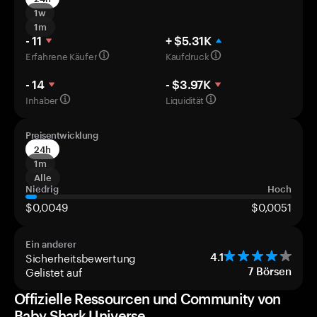
1w
1m
- 11
+ $5.31K
Erfahrene Käufer
Kaufdruck
- 14
- $3.97K
Inhaber
Liquidität
Preisentwicklung
24h
1m
Alle
Niedrig
Hoch
$0,0049
$0,0051
Ein anderer
Sicherheitsbewertung
4.1
Gelistet auf
7
Börsen
Offizielle Ressourcen und Community von
Baby Shark Universe