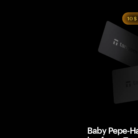
10 $
Baby Pepe-Ha