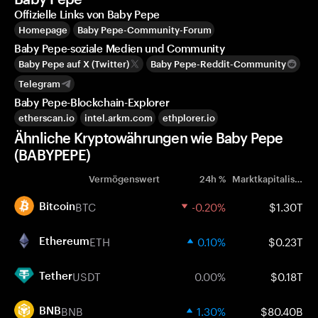
Offizielle Links von Baby Pepe
Homepage
Baby Pepe-Community-Forum
Baby Pepe-soziale Medien und Community
Baby Pepe auf X (Twitter)
Baby Pepe-Reddit-Community
Telegram
Baby Pepe-Blockchain-Explorer
etherscan.io
intel.arkm.com
ethplorer.io
Ähnliche Kryptowährungen wie Baby Pepe
(BABYPEPE)
Vermögenswert
24h %
Marktkapitalisierung
BTC
-0.20%
$1.30T
Bitcoin
ETH
0.10%
$0.23T
Ethereum
USDT
0.00%
$0.18T
Tether
BNB
1.30%
$80.40B
BNB