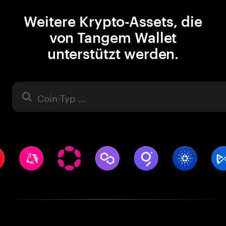
Weitere Krypto-Assets, die
von Tangem Wallet
unterstützt werden.
Asset