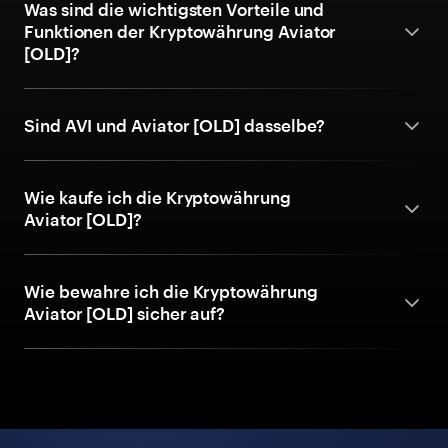
Was sind die wichtigsten Vorteile und
Funktionen der Kryptowährung Aviator
[OLD]?
Sind AVI und Aviator [OLD] dasselbe?
Wie kaufe ich die Kryptowährung
Aviator [OLD]?
Wie bewahre ich die Kryptowährung
Aviator [OLD] sicher auf?