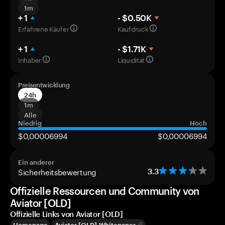
1m
+ 1
- $0.50K
Erfahrene Käufer
Kaufdruck
+ 1
- $1.71K
Inhaber
Liquidität
Preisentwicklung
24h
1m
Alle
Niedrig
Hoch
$0,00006994
$0,00006994
Ein anderer
Sicherheitsbewertung
3.3
Offizielle Ressourcen und Community von
Aviator [OLD]
Offizielle Links von Aviator [OLD]