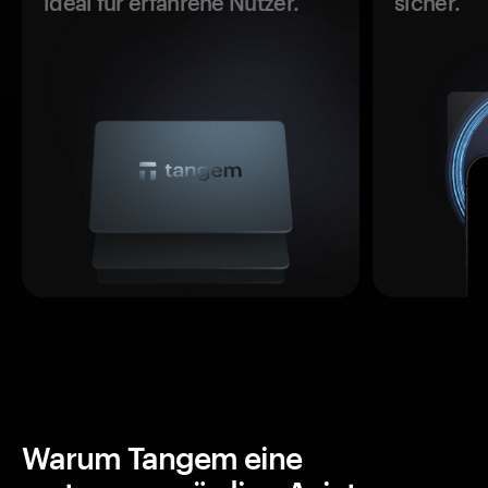
ideal für erfahrene Nutzer.
sicher.
Warum Tangem eine