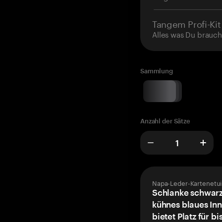
Tangem Profi-Kit
Alles was Du brauch
Sammlung
Anzahl der Sätze
Napa-Leder-Kartenetui
Schlanke schwarz
kühnes blaues Inn
bietet Platz für bi