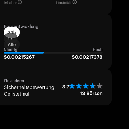
Inhaber
Liquidität
Preisentwicklung
24h
1m
Alle
Niedrig
Hoch
$0,00215267
$0,00217378
Ein anderer
Sicherheitsbewertung
3.7
Gelistet auf
13
Börsen