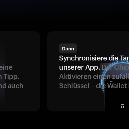
Dann
Synchronisiere die Ta
eine
unserer App.
Der Chip
 Tipp.
Aktivieren einen zufäl
und auch
Schlüssel – die Wallet 