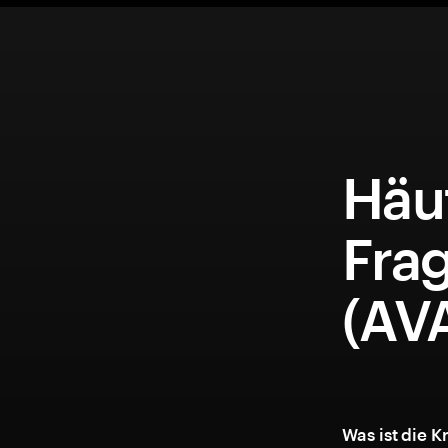
Häuf
Frag
(AVA
Was ist die 