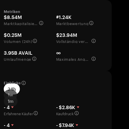
Metriken
$8.54M
#1.24K
Marktkapitalisierung
Marktbewertung
$0.25M
$23.94M
Volumen (24h)
Vollständig verwässerte Bewertung
3.95B AVAIL
∞
Umlaufmenge
Maximales Angebot
Einblicke
24h
1w
1m
- 4
- $2.86K
Erfahrene Käufer
Kaufdruck
- 4
- $7.94K