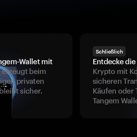
Schließlich
ngem-Wallet mit
Entdecke die 
 erzeugt beim
Krypto mit K
ligen privaten
sicheren Tra
bleibt sicher.
Käufen oder 
Tangem Walle