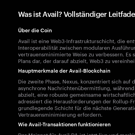
Was ist Avail? Vollständiger Leitfad
Über die Coin
Avail ist eine Web3-Infrastrukturschicht, die e
Interoperabilität zwischen modularen Ausführu
vertrauensminimierte Weise zu verbessern. Es st
Plans dar, der darauf abzielt, Web3 zu vereinhei
Hauptmerkmale der Avail-Blockchain
Die zweite Phase, Nexus, konzentriert sich auf
asynchrone Nachrichtenübermittlung, während di
abzielt, eine robuste gemeinsame wirtschaftlich
adressiert die Herausforderungen der Rollup-F
grundlegende Schicht für die nächste Generat
Vertrauensminimierung erfordern.
Wie Avail-Transaktionen funktionieren
Das Mainnet für Avail DA ist jetzt live und mark