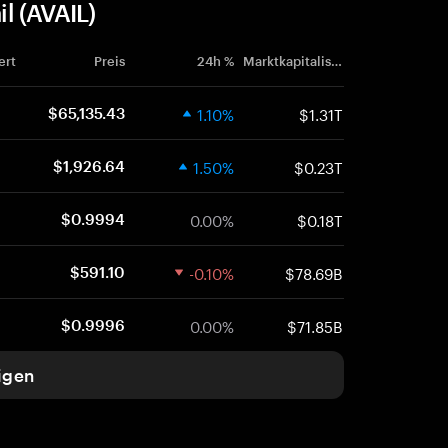
l (AVAIL)
ert
Preis
24h %
Marktkapitalisierung
1.10%
$1.31T
$65,135.43
1.50%
$0.23T
$1,926.64
0.00%
$0.18T
$0.9994
-0.10%
$78.69B
$591.10
0.00%
$71.85B
$0.9996
igen