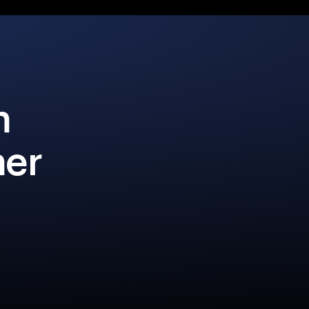
n
her