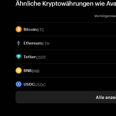
Ähnliche Kryptowährungen wie Avai
Vermögensw
BTC
Bitcoin
ETH
Ethereum
USDT
Tether
BNB
BNB
USDC
USDC
Alle anze