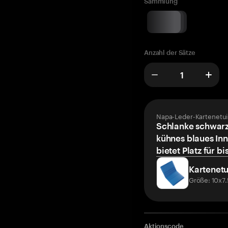
Sammlung
Anzahl der Sätze
Napa-Leder-Kartenetui
Schlanke schwarz
kühnes blaues Inn
bietet Platz für bi
Kartenetu
Größe: 10x7
Aktionscode