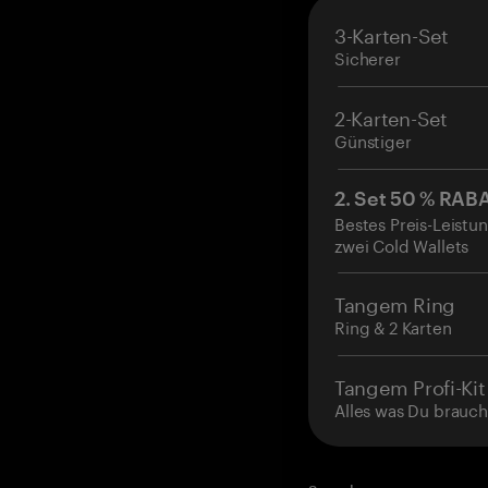
3-Karten-Set
Sicherer
2-Karten-Set
Günstiger
2. Set 50 % RAB
Bestes Preis-Leistun
zwei Cold Wallets
Tangem Ring
Ring & 2 Karten
Tangem Profi-Kit
Alles was Du brauch