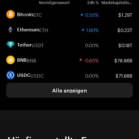
Vermögenswert
24h %
Marktkapitalisierung
BTC
0.50%
$1.29T
Bitcoin
ETH
1.60%
$0.23T
Ethereum
USDT
0.00%
$0.18T
Tether
BNB
-0.60%
$78.86B
BNB
USDC
0.00%
$71.68B
USDC
Alle anzeigen