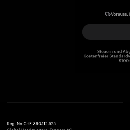
Vorauss. 
Steuern und Abg
Kostenfreier Standardv
$100.
Reg. No CHE-390.112.525
Global Headquarters, Tangem AG