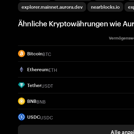
explorer.mainnet.aurora.dev
nearblocks.io
ex
Ähnliche Kryptowährungen wie Au
Vermögensw
BTC
Bitcoin
ETH
Ethereum
USDT
Tether
BNB
BNB
USDC
USDC
Alle anze