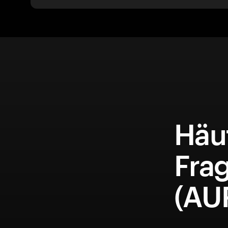
Häuf
Fra
(AU