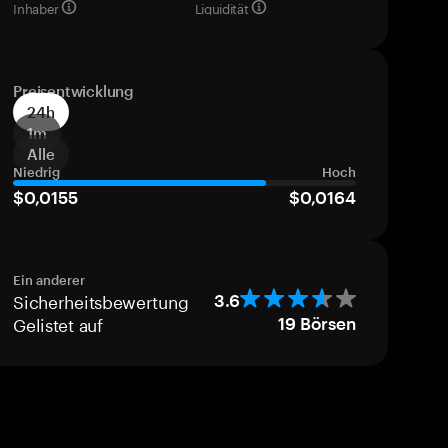
Inhaber
Liquidität
Preisentwicklung
24h
1m
Alle
Niedrig
Hoch
$0,0155
$0,0164
Ein anderer
Sicherheitsbewertung
3.6
Gelistet auf
19
Börsen