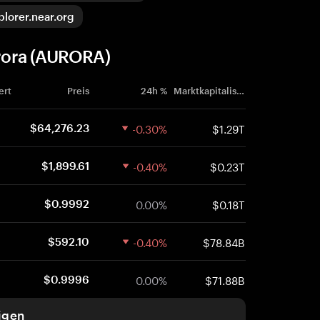
plorer.near.org
rora (AURORA)
ert
Preis
24h %
Marktkapitalisierung
-0.30%
$1.29T
$64,276.23
-0.40%
$0.23T
$1,899.61
0.00%
$0.18T
$0.9992
-0.40%
$78.84B
$592.10
0.00%
$71.88B
$0.9996
igen