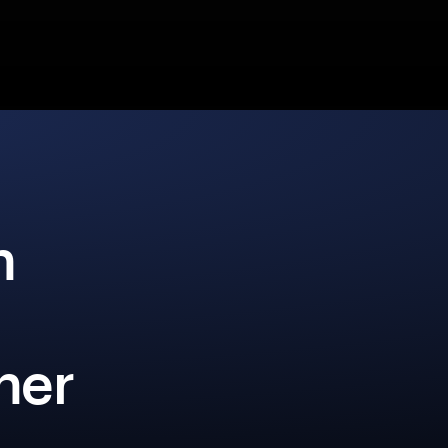
n
iner