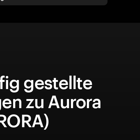
ig gestellte
gen zu Aurora
RORA)