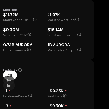
Metriken
$11.72M
#1.07K
Marktkapitalisierung
Marktbewertung
$0.30M
$16.14M
Volumen (24h)
Vollständig verwässerte Bewertung
0.73B AURORA
1B AURORA
Umlaufmenge
Maximales Angebot
Einblicke
24h
1w
1m
- 1
- $0.25K
Erfahrene Käufer
Kaufdruck
- 3
- $9.50K