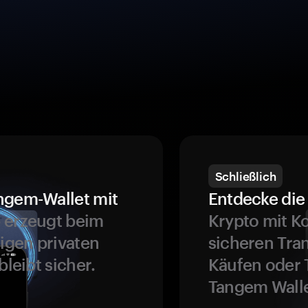
Schließlich
ngem-Wallet mit
Entdecke die 
 erzeugt beim
Krypto mit K
ligen privaten
sicheren Tra
bleibt sicher.
Käufen oder 
Tangem Walle