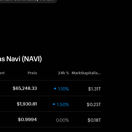
s Navi (NAVI)
ert
Preis
24h %
Marktkapitalisierung
1.10%
$1.31T
$65,248.33
1.50%
$0.23T
$1,930.81
0.00%
$0.18T
$0.9994