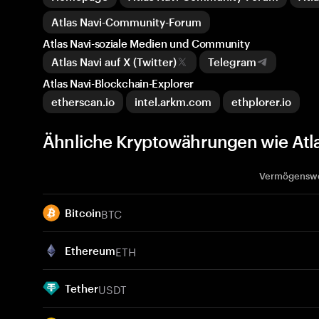
Atlas Navi-Community-Forum
Atlas Navi-soziale Medien und Community
Atlas Navi auf X (Twitter)
Telegram
Atlas Navi-Blockchain-Explorer
etherscan.io
intel.arkm.com
ethplorer.io
Ähnliche Kryptowährungen wie Atla
Vermögensw
BTC
Bitcoin
ETH
Ethereum
USDT
Tether