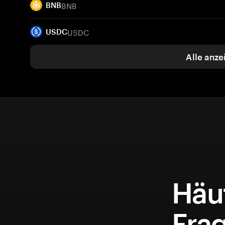
BNB
BNB
USDC
USDC
Alle anze
Häuf
Frag