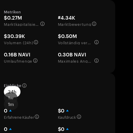
Metriken
$0.27M
#4.34K
Marktkapitalisierung
Marktbewertung
$30.39K
$0.50M
Volumen (24h)
Vollständig verwässerte Bewertung
0.16B NAVI
0.30B NAVI
Umlaufmenge
Maximales Angebot
Einblicke
24h
1w
1m
0
$0
Erfahrene Käufer
Kaufdruck
0
$0