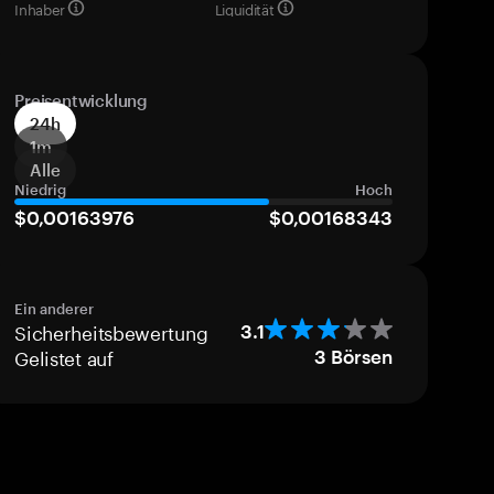
Inhaber
Liquidität
Preisentwicklung
24h
1m
Alle
Niedrig
Hoch
$0,00163976
$0,00168343
Ein anderer
Sicherheitsbewertung
3.1
Gelistet auf
3
Börsen