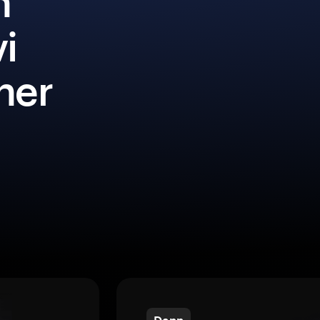
n
i
iner