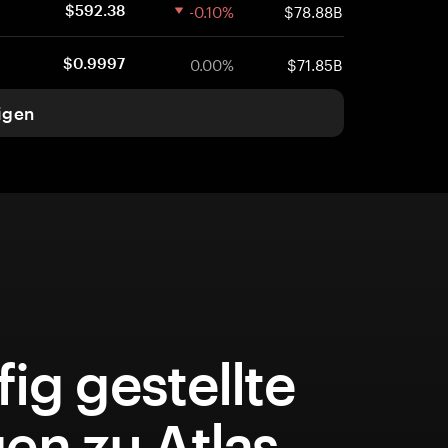
-0.10%
$78.88B
$592.38
0.00%
$71.85B
$0.9997
igen
ig gestellte
en zu Atlas