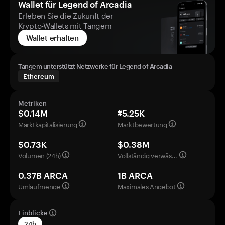
Wallet für Legend of Arcadia
Erleben Sie die Zukunft der
Krypto-Wallets mit Tangem
Wallet erhalten
Tangem unterstützt Netzwerke für Legend of Arcadia
Ethereum
Metriken
$0.14M
#5.25K
Marktkapitalisierung
Marktbewertung
$0.73K
$0.38M
Volumen (24h)
Vollständig verwässerte Bewertung
0.37B ARCA
1B ARCA
Umlaufmenge
Maximales Angebot
Einblicke
24h