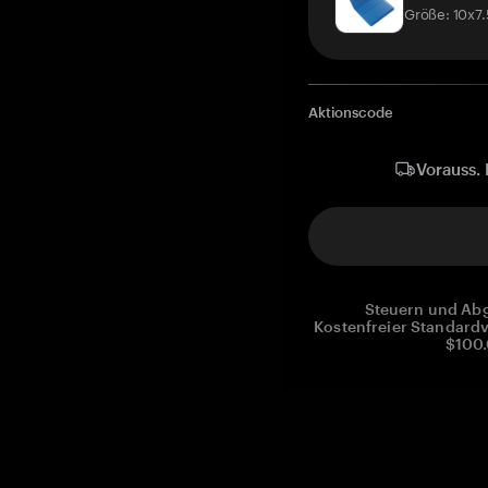
Größe: 10x7
Aktionscode
Vorauss. 
Steuern und Abg
Kostenfreier Standardv
$100.