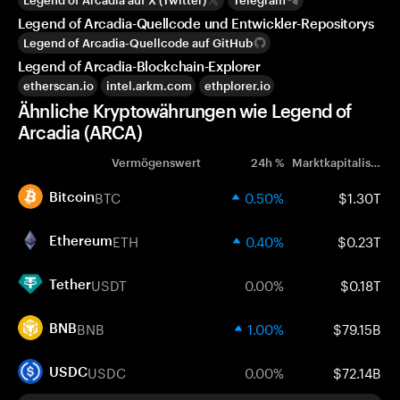
Legend of Arcadia auf X (Twitter)
Telegram
Legend of Arcadia-Quellcode und Entwickler-Repositorys
Legend of Arcadia-Quellcode auf GitHub
Legend of Arcadia-Blockchain-Explorer
etherscan.io
intel.arkm.com
ethplorer.io
Ähnliche Kryptowährungen wie Legend of
Arcadia (ARCA)
Vermögenswert
24h %
Marktkapitalisierung
BTC
0.50%
$1.30T
Bitcoin
ETH
0.40%
$0.23T
Ethereum
USDT
0.00%
$0.18T
Tether
BNB
1.00%
$79.15B
BNB
USDC
0.00%
$72.14B
USDC