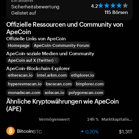
Ein anderer
Sicherheitsbewertung
4.2
Gelistet auf
115
Börsen
Offizielle Ressourcen und Community von
ApeCoin
Offizielle Links von ApeCoin
Homepage
ApeCoin-Community-Forum
ApeCoin-soziale Medien und Community
ApeCoin auf X (Twitter)
ApeCoin-Blockchain-Explorer
etherscan.io
intel.arkm.com
ethplorer.io
hyperevmscan.io
bscscan.com
binplorer.com
monadscan.com
solscan.io
polygonscan.com
Ähnliche Kryptowährungen wie ApeCoin
(APE)
Vermögenswert
24h %
Marktkapitalisierung
BTC
0.20%
$1.31T
Bitcoin