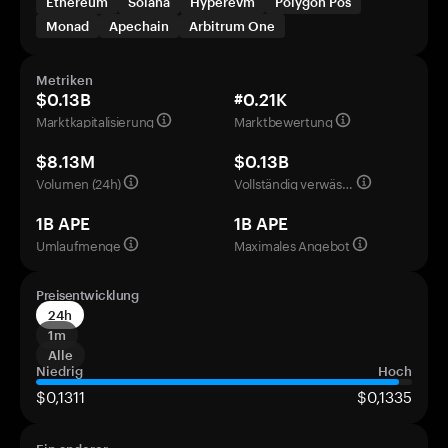
Ethereum
Solana
Hyperevm
Polygon Pos
Monad
Apechain
Arbitrum One
Metriken
$0.13B
#0.21K
Marktkapitalisierung
Marktbewertung
$8.13M
$0.13B
Volumen (24h)
Vollständig verwässerte Bewertung
1B APE
1B APE
Umlaufmenge
Maximales Angebot
Preisentwicklung
24h
1m
Alle
Niedrig
Hoch
$0,1311
$0,1335