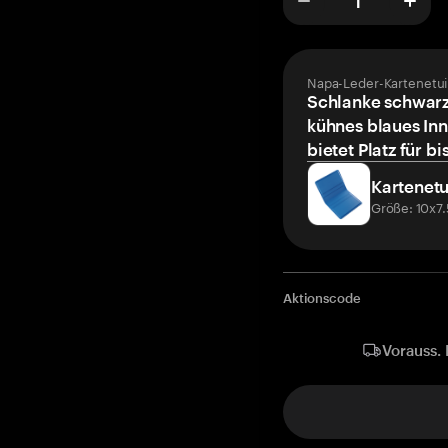
Napa-Leder-Kartenetui
Schlanke schwarz
kühnes blaues Inn
bietet Platz für bi
Kartenetu
Größe: 10x7
Aktionscode
Vorauss. 