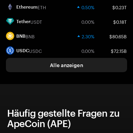
ETH
0.50%
$0.23T
Ethereum
USDT
0.00%
$0.18T
Tether
BNB
2.30%
$80.65B
BNB
USDC
0.00%
$72.15B
USDC
Alle anzeigen
Häufig gestellte Fragen zu
ApeCoin (APE)