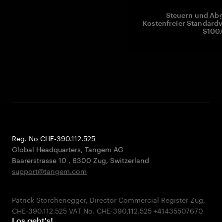
Steuern und Abg
Kostenfreier Standardv
$100.
Reg. No CHE-390.112.525
Global Headquarters, Tangem AG
Baarerstrasse 10
,
6300 Zug
,
Switzerland
support@tangem.com
Patrick Storchenegger, Director Commercial Register Zug,
Los geht's!