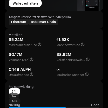
Wallet erhalten
Tangem unterstützt Netzwerke für Alephium
Ethereum
Bnb Smart Chain
Metriken
$5.24M
#1.53K
Marktkapitalisierung
Marktbewertung
$0.17M
$8.62M
Volumen (24h)
Vollständig verwässerte Bewertung
0.14B ALPH
∞
Umlaufmenge
Maximales Angebot
Preisentwicklung
24h
1m
Alle
Niedrig
Hoch