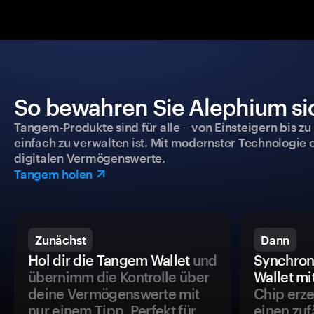
So bewahren Sie Alephium sic
Tangem-Produkte sind für alle – von Einsteigern bis zu
einfach zu verwalten ist. Mit modernster Technologie 
digitalen Vermögenswerte.
Tangem holen
Zunächst
Dann
Hol dir die Tangem Wallet
und
Synchron
übernimm die Kontrolle über
Wallet mi
deine Vermögenswerte mit
Chip erze
nur einem Tipp. Perfekt für
einen zuf