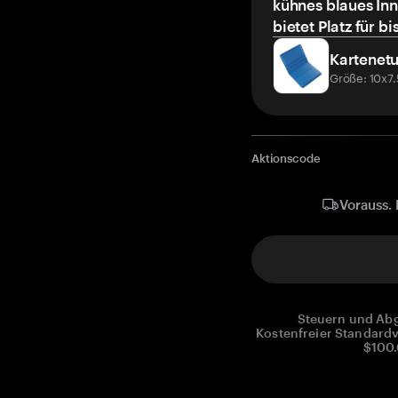
kühnes blaues Inn
bietet Platz für bi
Kartenetu
Größe: 10x7
Aktionscode
Vorauss. 
Steuern und Abg
Kostenfreier Standardv
$100.