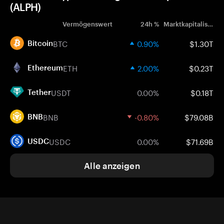
(ALPH)
Vermögenswert
24h %
Marktkapitalisierung
BTC
0.90%
$1.30T
Bitcoin
ETH
2.00%
$0.23T
Ethereum
USDT
0.00%
$0.18T
Tether
BNB
-0.80%
$79.08B
BNB
USDC
0.00%
$71.69B
USDC
Alle anzeigen