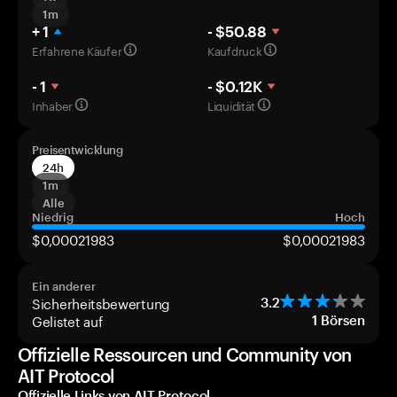
1m
+ 1
- $50.88
Erfahrene Käufer
Kaufdruck
- 1
- $0.12K
Inhaber
Liquidität
Preisentwicklung
24h
1m
Alle
Niedrig
Hoch
$0,00021983
$0,00021983
Ein anderer
Sicherheitsbewertung
3.2
Gelistet auf
1
Börsen
Offizielle Ressourcen und Community von
AIT Protocol
Offizielle Links von AIT Protocol