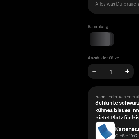
Alles was Du brauch
Sammlung
Anzahl der Sätze
Napa-Leder-Kartenetui
Schlanke schwarz
kühnes blaues Inn
bietet Platz für bi
Kartenetu
Größe: 10x7