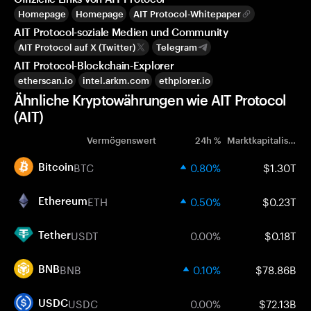
Homepage
Homepage
AIT Protocol-Whitepaper
AIT Protocol-soziale Medien und Community
AIT Protocol auf X (Twitter)
Telegram
AIT Protocol-Blockchain-Explorer
etherscan.io
intel.arkm.com
ethplorer.io
Ähnliche Kryptowährungen wie AIT Protocol
(AIT)
Vermögenswert
24h %
Marktkapitalisierung
BTC
0.80%
$1.30T
Bitcoin
ETH
0.50%
$0.23T
Ethereum
USDT
0.00%
$0.18T
Tether
BNB
0.10%
$78.86B
BNB
USDC
0.00%
$72.13B
USDC