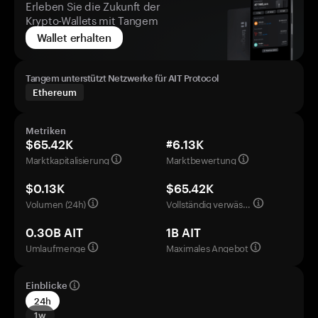
Erleben Sie die Zukunft der
Krypto-Wallets mit Tangem
Wallet erhalten
Tangem unterstützt Netzwerke für AIT Protocol
Ethereum
Metriken
$65.42K
#6.13K
Marktkapitalisierung
Marktbewertung
$0.13K
$65.42K
Volumen (24h)
Vollständig verwässerte Bewertung
0.30B AIT
1B AIT
Umlaufmenge
Maximales Angebot
Einblicke
24h
1w