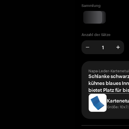
Sammlung
Anzahl der Sätze
Napa-Leder-Kartenetui
Schlanke schwarz
kühnes blaues Inn
bietet Platz für bi
Kartenetu
Größe: 10x7