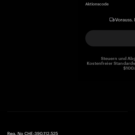
Aktionscode
Vorauss. 
Steuern und Abg
Kostenfreier Standardv
$100.
Reg. No CHE-390.112.525