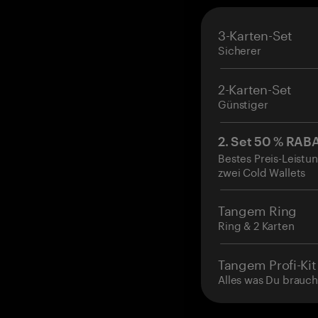
3-Karten-Set
Sicherer
2-Karten-Set
Günstiger
2. Set 50 % RAB
Bestes Preis-Leistun
zwei Cold Wallets
Tangem Ring
Ring & 2 Karten
Tangem Profi-Kit
Alles was Du brauch