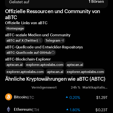
Gelistet auf
1
Börsen
Offizielle Ressourcen und Community von
aBTC
Offizielle Links von aBTC
Homepage
aBTC-soziale Medien und Community
aBTC auf X (Twitter)
Telegram
aBTC-Quellcode und Entwickler-Repositorys
aBTC-Quellcode auf GitHub
aBTC-Blockchain-Explorer
aptscan.ai
explorer.aptoslabs.com
aptscan.ai
explorer.aptoslabs.com
aptscan.ai
explorer.aptoslabs.com
Ähnliche Kryptowährungen wie aBTC (ABTC)
Vermögenswert
24h %
Marktkapitalisierung
BTC
0.20%
$1.29T
Bitcoin
ETH
1.80%
$0.23T
Ethereum