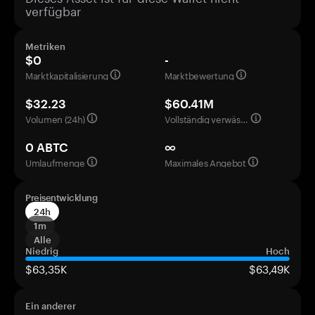
verfügbar
Metriken
$0
-
Marktkapitalisierung
Marktbewertung
$32.23
$60.41M
Volumen (24h)
Vollständig verwässerte Bewertung
0 ABTC
∞
Umlaufmenge
Maximales Angebot
Preisentwicklung
24h
1m
Alle
Niedrig
Hoch
$63,35K
$63,49K
Ein anderer