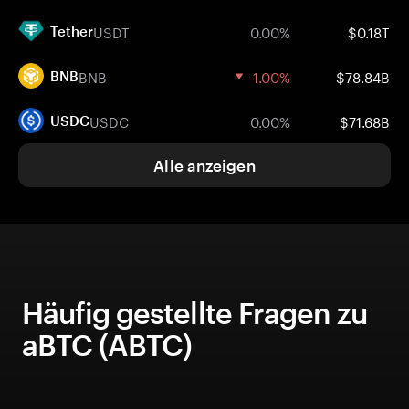
USDT
0.00%
$0.18T
Tether
BNB
-1.00%
$78.84B
BNB
USDC
0.00%
$71.68B
USDC
Alle anzeigen
Häufig gestellte Fragen zu
aBTC (ABTC)