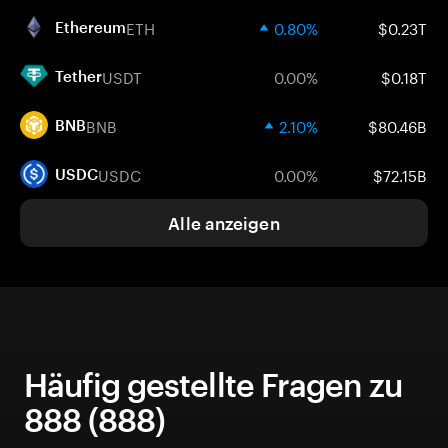
ETH
0.80%
$0.23T
Ethereum
USDT
0.00%
$0.18T
Tether
BNB
2.10%
$80.46B
BNB
USDC
0.00%
$72.15B
USDC
Alle anzeigen
Häufig gestellte Fragen zu
888 (888)