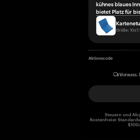
kühnes blaues Inn
bietet Platz für bi
Kartenetu
Größe: 10x7
Aktionscode
Vorauss. 
Steuern und Abg
Kostenfreier Standardv
$100.