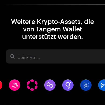
Weitere Krypto-Assets, die
von Tangem Wallet
unterstützt werden.
Asset