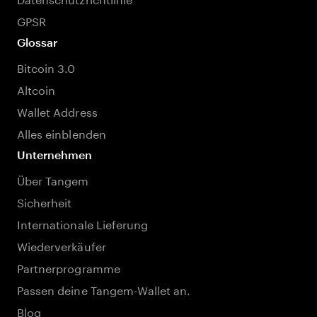
GPSR
Glossar
Bitcoin 3.0
Altcoin
Wallet Address
Alles einblenden
Unternehmen
Über Tangem
Sicherheit
Internationale Lieferung
Wiederverkäufer
Partnerprogramme
Passen deine Tangem-Wallet an.
Blog