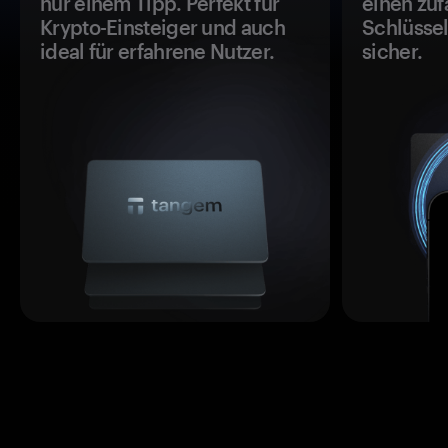
nur einem Tipp. Perfekt für
einen zuf
Krypto-Einsteiger und auch
Schlüssel
ideal für erfahrene Nutzer.
sicher.