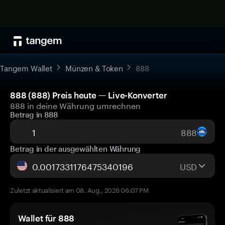
Tangem Wallet
Münzen & Token
888
888 (888) Preis heute — Live-Konverter
888 in deine Währung umrechnen
Betrag in 888
888
Betrag in der ausgewählten Währung
USD
Zuletzt aktualisiert am 08. Aug., 2026 06:07 PM
Wallet für 888