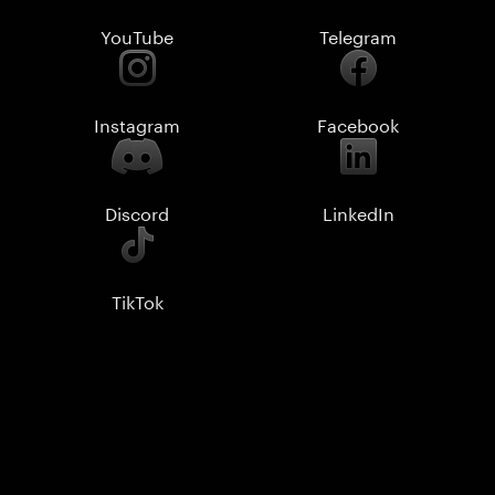
YouTube
Telegram
Instagram
Facebook
Discord
LinkedIn
TikTok