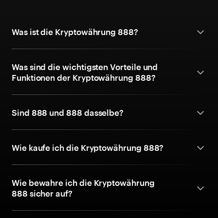
Was ist die Kryptowährung 888?
Was sind die wichtigsten Vorteile und
Funktionen der Kryptowährung 888?
Sind 888 und 888 dasselbe?
Wie kaufe ich die Kryptowährung 888?
Wie bewahre ich die Kryptowährung
888 sicher auf?