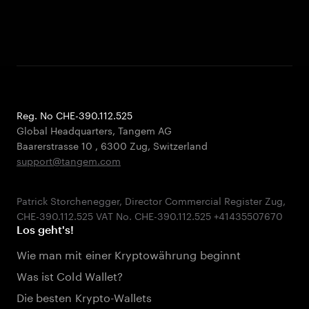
Reg. No CHE-390.112.525
Global Headquarters, Tangem AG
Baarerstrasse 10
,
6300 Zug
,
Switzerland
support@tangem.com
Patrick Storchenegger, Director Commercial Register Zug,
Los geht's!
Wie man mit einer Kryptowährung beginnt
Was ist Cold Wallet?
Die besten Krypto-Wallets