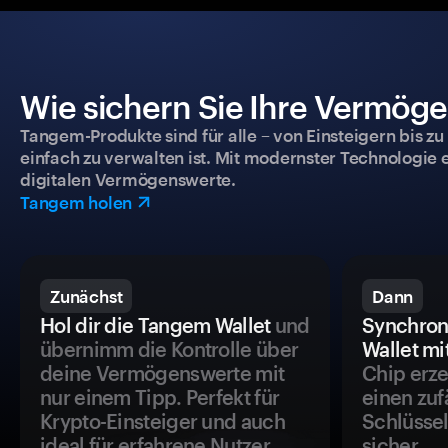
Wie sichern Sie Ihre Vermög
Tangem-Produkte sind für alle – von Einsteigern bis zu
einfach zu verwalten ist. Mit modernster Technologie 
digitalen Vermögenswerte.
Tangem holen
Zunächst
Dann
Hol dir die Tangem Wallet
und
Synchron
übernimm die Kontrolle über
Wallet mi
deine Vermögenswerte mit
Chip erze
nur einem Tipp. Perfekt für
einen zuf
Krypto-Einsteiger und auch
Schlüssel
ideal für erfahrene Nutzer.
sicher.