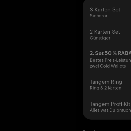
3-Karten-Set
Sicherer
2-Karten-Set
Günstiger
2. Set 50 % RAB
Bestes Preis-Leistun
zwei Cold Wallets
Tangem Ring
Ring & 2 Karten
Tangem Profi-Kit
Alles was Du brauch