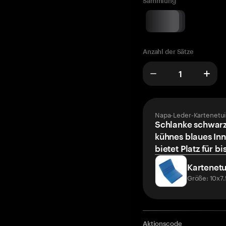
Sammlung
Anzahl der Sätze
Napa-Leder-Kartenetui
Schlanke schwarz
kühnes blaues Inn
bietet Platz für bi
Kartenetu
Größe: 10x7
Aktionscode