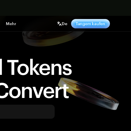
pen
Mehr
De
Tangem kaufen
d Tokens
Convert