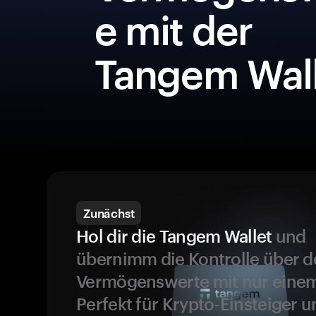
e mit der
Tangem Wall
Zunächst
Hol dir die Tangem Wallet
und
übernimm die Kontrolle über d
Vermögenswerte mit nur einem
Perfekt für Krypto-Einsteiger 