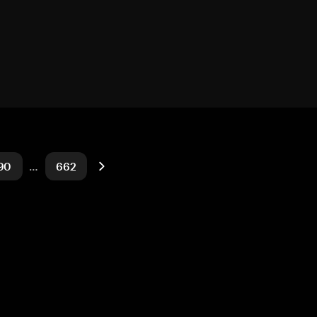
90
…
662