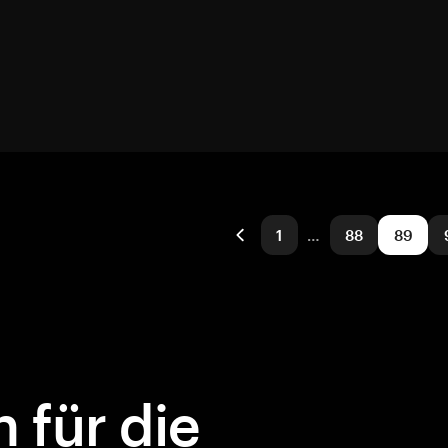
1
…
88
89
 für die