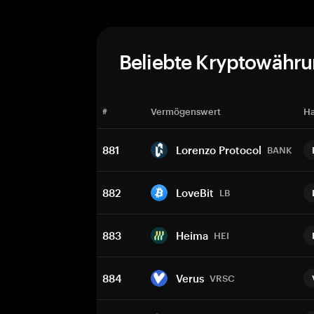
Beliebte Kryptowähr
#
Vermögenswert
Ha
881
Lorenzo Protocol
BANK
882
LoveBit
LB
883
Heima
HEI
884
Verus
VRSC