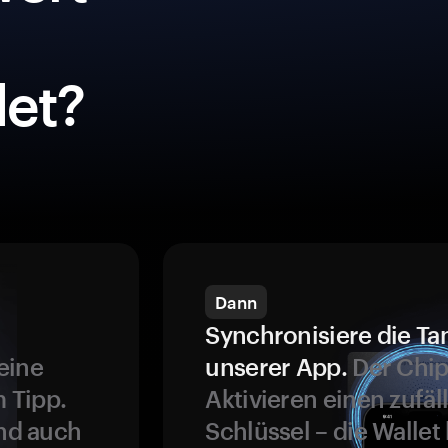
et?
Dann
Synchronisiere die Ta
eine
unserer App.
Der Chip
 Tipp.
Aktivieren einen zufäl
und auch
Schlüssel – die Wallet 