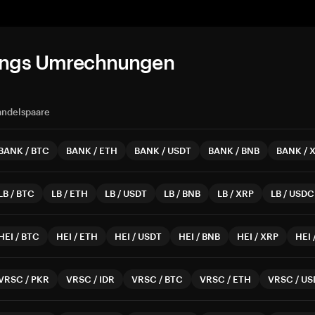
ungs Umrechnungen
ndelspaare
BANK
/
BTC
BANK
/
ETH
BANK
/
USDT
BANK
/
BNB
BANK
/
LB
/
BTC
LB
/
ETH
LB
/
USDT
LB
/
BNB
LB
/
XRP
LB
/
USDC
HEI
/
BTC
HEI
/
ETH
HEI
/
USDT
HEI
/
BNB
HEI
/
XRP
HEI
VRSC
/
PKR
VRSC
/
IDR
VRSC
/
BTC
VRSC
/
ETH
VRSC
/
US