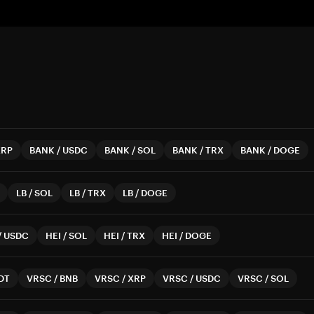
XRP
BANK
/
USDC
BANK
/
SOL
BANK
/
TRX
BANK
/
DOGE
LB
/
SOL
LB
/
TRX
LB
/
DOGE
/
USDC
HEI
/
SOL
HEI
/
TRX
HEI
/
DOGE
DT
VRSC
/
BNB
VRSC
/
XRP
VRSC
/
USDC
VRSC
/
SOL