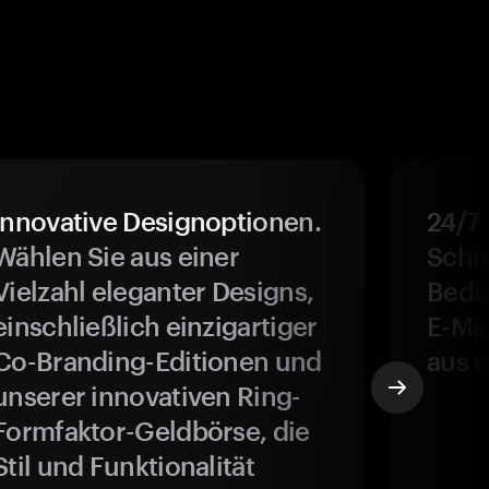
Innovative Designoptionen.
24/7
Wählen Sie aus einer
Schne
Vielzahl eleganter Designs,
Bedür
einschließlich einzigartiger
E-Ma
Co-Branding-Editionen und
aus d
unserer innovativen Ring-
Formfaktor-Geldbörse, die
Stil und Funktionalität