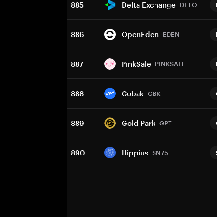
885
Delta Exchange
DETO
886
OpenEden
EDEN
887
PinkSale
PINKSALE
888
Cobak
CBK
889
Gold Park
GPT
890
Hippius
SN75