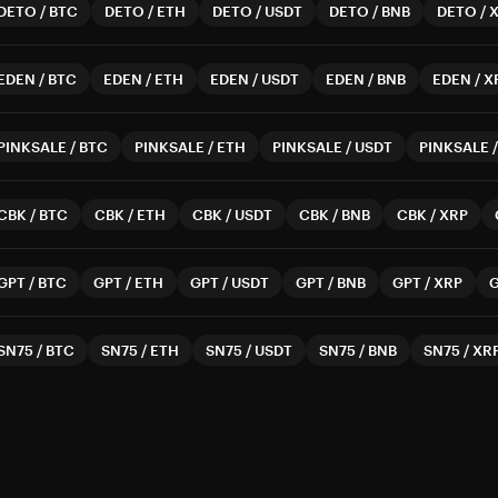
DETO
/
BTC
DETO
/
ETH
DETO
/
USDT
DETO
/
BNB
DETO
/
EDEN
/
BTC
EDEN
/
ETH
EDEN
/
USDT
EDEN
/
BNB
EDEN
/
X
PINKSALE
/
BTC
PINKSALE
/
ETH
PINKSALE
/
USDT
PINKSALE
CBK
/
BTC
CBK
/
ETH
CBK
/
USDT
CBK
/
BNB
CBK
/
XRP
GPT
/
BTC
GPT
/
ETH
GPT
/
USDT
GPT
/
BNB
GPT
/
XRP
SN75
/
BTC
SN75
/
ETH
SN75
/
USDT
SN75
/
BNB
SN75
/
XR