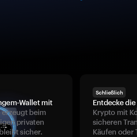
Schließlich
ngem-Wallet mit
Entdecke die 
 erzeugt beim
Krypto mit K
ligen privaten
sicheren Tra
bleibt sicher.
Käufen oder 