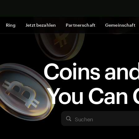
Jetzt shop
Ring
Jetzt bezahlen
Partnerschaft
Gemeinschaft
Coins an
You Can 
Suchen