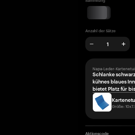
Sammlung
Anzahl der Sätze
Napa-Leder-Kartenetui
Schlanke schwarz
kühnes blaues Inn
bietet Platz für bi
Kartenetu
Größe: 10x7
Aktionscode