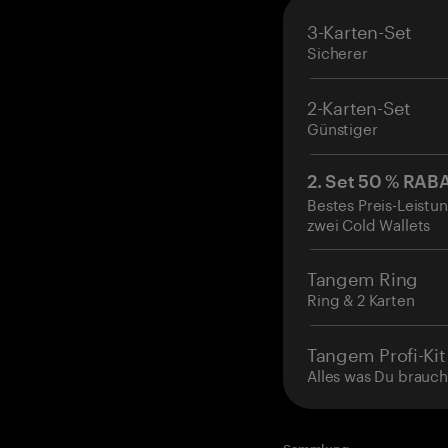
3-Karten-Set
Sicherer
2-Karten-Set
Günstiger
2. Set 50 % RAB
Bestes Preis-Leistun
zwei Cold Wallets
Tangem Ring
Ring & 2 Karten
Tangem Profi-Kit
Alles was Du brauch