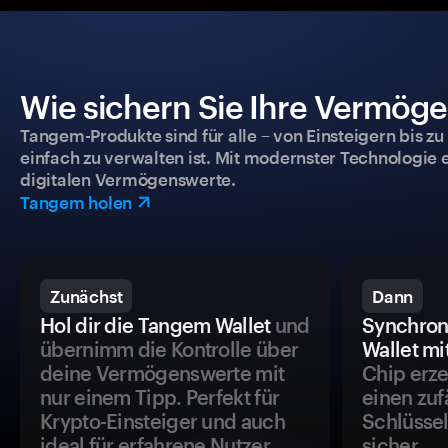
Wie sichern Sie Ihre Vermög
Tangem-Produkte sind für alle – von Einsteigern bis zu
einfach zu verwalten ist. Mit modernster Technologie 
digitalen Vermögenswerte.
Tangem holen
Zunächst
Dann
Hol dir die Tangem Wallet
und
Synchron
übernimm die Kontrolle über
Wallet mi
deine Vermögenswerte mit
Chip erze
nur einem Tipp. Perfekt für
einen zuf
Krypto-Einsteiger und auch
Schlüssel
ideal für erfahrene Nutzer.
sicher.