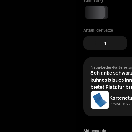
Sammlung
Anzahl der Sätze
Napa-Leder-Kartenetui
Schlanke schwarz
kühnes blaues Inn
bietet Platz für bi
Kartenetu
Größe: 10x7
Aktionscode