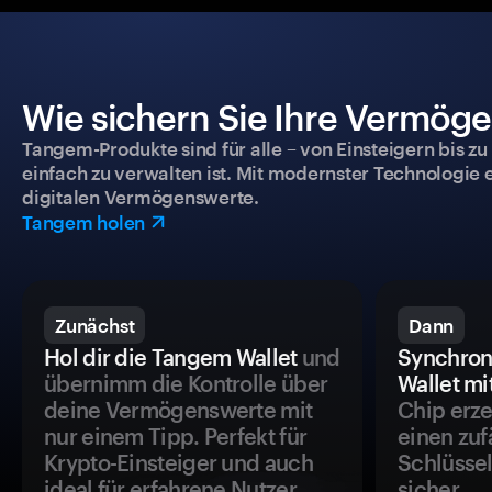
Wie sichern Sie Ihre Vermög
Tangem-Produkte sind für alle – von Einsteigern bis zu
einfach zu verwalten ist. Mit modernster Technologie 
digitalen Vermögenswerte.
Tangem holen
Zunächst
Dann
Hol dir die Tangem Wallet
und
Synchron
übernimm die Kontrolle über
Wallet mi
deine Vermögenswerte mit
Chip erze
nur einem Tipp. Perfekt für
einen zuf
Krypto-Einsteiger und auch
Schlüssel
ideal für erfahrene Nutzer.
sicher.