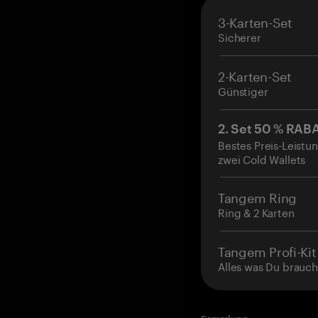
3-Karten-Set
Sicherer
2-Karten-Set
Günstiger
2. Set 50 % RAB
Bestes Preis-Leistun
zwei Cold Wallets
Tangem Ring
Ring & 2 Karten
Tangem Profi-Kit
Alles was Du brauch