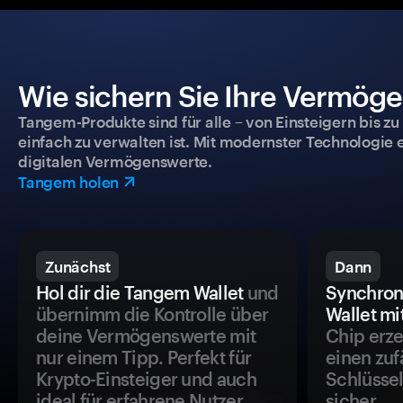
Wie sichern Sie Ihre Vermög
Tangem-Produkte sind für alle – von Einsteigern bis zu
einfach zu verwalten ist. Mit modernster Technologie 
digitalen Vermögenswerte.
Tangem holen
Zunächst
Dann
Hol dir die Tangem Wallet
und
Synchron
übernimm die Kontrolle über
Wallet mi
deine Vermögenswerte mit
Chip erze
nur einem Tipp. Perfekt für
einen zuf
Krypto-Einsteiger und auch
Schlüssel
ideal für erfahrene Nutzer.
sicher.