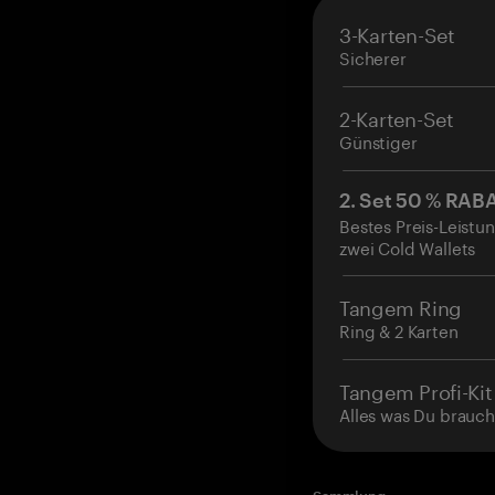
3-Karten-Set
Sicherer
2-Karten-Set
Günstiger
2. Set 50 % RAB
Bestes Preis-Leistun
zwei Cold Wallets
Tangem Ring
Ring & 2 Karten
Tangem Profi-Kit
Alles was Du brauch