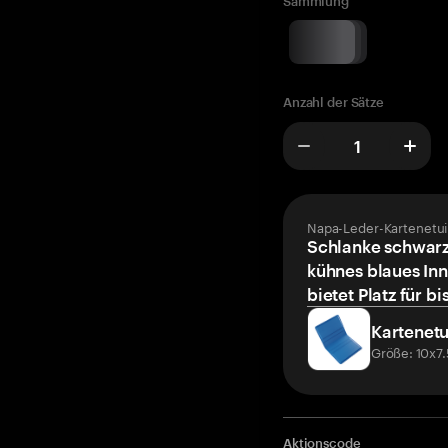
Sammlung
Anzahl der Sätze
Napa-Leder-Kartenetui
Schlanke schwarz
kühnes blaues Inn
bietet Platz für bi
Kartenetu
Größe: 10x7
Aktionscode