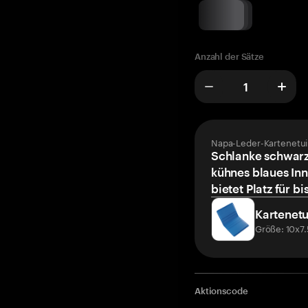
Anzahl der Sätze
Napa-Leder-Kartenetui
Schlanke schwarz
kühnes blaues Inn
bietet Platz für bi
Kartenetu
Größe: 10x7
Aktionscode