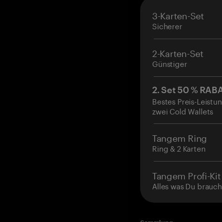
3-Karten-Set
Sicherer
2-Karten-Set
Günstiger
2. Set 50 % RAB
Bestes Preis-Leistun
zwei Cold Wallets
Tangem Ring
Ring & 2 Karten
Tangem Profi-Kit
Alles was Du brauch