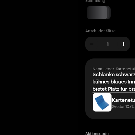
Sammlung
Anzahl der Sätze
Napa-Leder-Kartenetui
Schlanke schwarz
kühnes blaues Inn
bietet Platz für bi
Kartenetu
Größe: 10x7
Aktionscode