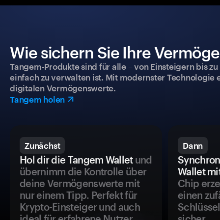
Wie sichern Sie Ihre Vermög
Tangem-Produkte sind für alle – von Einsteigern bis zu
einfach zu verwalten ist. Mit modernster Technologie 
digitalen Vermögenswerte.
Tangem holen
Zunächst
Dann
Hol dir die Tangem Wallet
und
Synchron
übernimm die Kontrolle über
Wallet mi
deine Vermögenswerte mit
Chip erze
nur einem Tipp. Perfekt für
einen zuf
Krypto-Einsteiger und auch
Schlüssel
ideal für erfahrene Nutzer.
sicher.